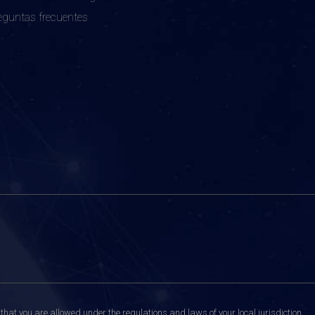
eguntas frecuentes
that you are allowed under the regulations and laws of your local jurisdiction