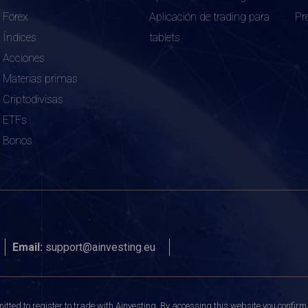
Forex
Aplicación de trading para
Pr
Índices
tablets
Acciones
Materias primas
Criptodivisas
ETFs
Bonos
Email:
support@ainvesting.eu
itted to register to trade with Ainvesting.
By accessing this website you confirm 