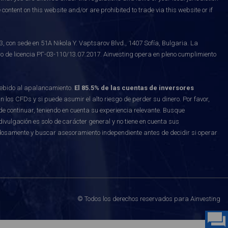
content on this website and/or are prohibited to trade via this website or if
on sede en 51A Nikola Y. Vaptsarov Blvd., 1407 Sofía, Bulgaria. La
o de licencia РГ-03-110/13.07.2017. Ainvesting opera en pleno cumplimiento
debido al apalancamiento.
El 85.5% de las cuentas de inversores
los CFDs y si puede asumir el alto riesgo de perder su dinero. Por favor,
e continuar, teniendo en cuenta su experiencia relevante. Busque
vulgación es solo de carácter general y no tiene en cuenta sus
osamente y buscar asesoramiento independiente antes de decidir si operar
© Todos los derechos reservados para Ainvesting