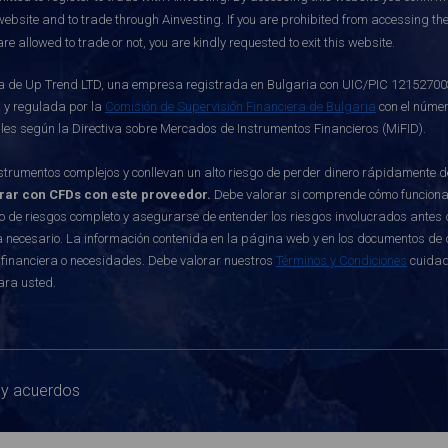
website and to trade through Ainvesting. If you are prohibited from accessing the 
re allowed to trade or not, you are kindly requested to exit this website.
de Up Trend LTD, una empresa registrada en Bulgaria con UIC/PIC 121527003, c
 y regulada por la
Comisión de Supervisión Financiera de Bulgaria
con el númer
ables según la Directiva sobre Mercados de Instrumentos Financieros (MiFID).
rumentos complejos y conllevan un alto riesgo de perder dinero rápidamente 
erar con CFDs con este proveedor.
Debe valorar si comprende cómo funcionan 
o de riesgos completo y asegurarse de entender los riesgos involucrados antes d
 necesario. La información contenida en la página web y en los documentos de di
 financiera o necesidades. Debe valorar nuestros
Términos y Condiciones
cuidad
ara usted.
 y acuerdos