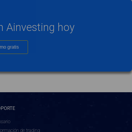
 Ainvesting hoy
mo gratis
OPORTE
osario
formación de trading