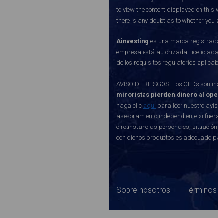
to view the content displayed on this 
there is any doubt as to whether you a
Ainvesting
es una marca registrada 
empresa está autorizada, licenciada
de los requisitos regulatorios aplic
AVISO DE RIESGOS: Los CFDs son inst
minoristas pierden dinero al op
haga clic
aquí
para leer nuestro avis
asesoramiento independiente si fuera
circunstancias personales, situación
con dichos productos es adecuado p
Sobre nosotros
Términos