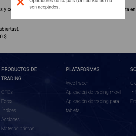
Operadores de su país (United States) no
son aceptados.
as y compra Apple. 8:03 pm - su compra a mercado se ejecuta en 
abiertas).
0 $.
PRODUCTOS DE
PLATAFORMAS
S
TRADING
WebTrader
Gl
CFDs
Aplicación de trading móvil
In
Forex
Aplicación de trading para
Pr
Índices
tablets
Acciones
Materias primas