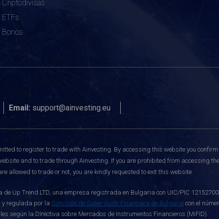
Criptodivisas
ETFs
Bonos
Email:
support@ainvesting.eu
itted to register to trade with Ainvesting.
By accessing this website you confirm 
website and to trade through Ainvesting. If you are prohibited from accessing the 
re allowed to trade or not, you are kindly requested to exit this website.
de Up Trend LTD, una empresa registrada en Bulgaria con UIC/PIC 121527003, c
 y regulada por la
Comisión de Supervisión Financiera de Bulgaria
con el númer
ables según la Directiva sobre Mercados de Instrumentos Financieros (MiFID).