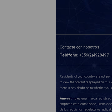
Contacte con nosotros
Teléfono:
+359(2)4928497
Residents of your country are not perm
to view the content displayed on this 
there is any doubt as to whether you a
Ainvesting
es una marca registrada 
empresa está autorizada, licenciada
de los requisitos regulatorios aplic