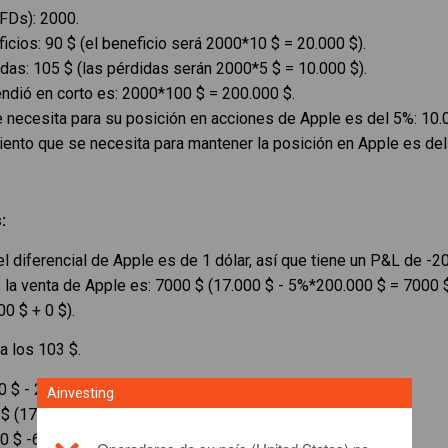
FDs): 2000.
ficios: 90 $ (el beneficio será 2000*10 $ = 20.000 $).
idas: 105 $ (las pérdidas serán 2000*5 $ = 10.000 $).
endió en corto es: 2000*100 $ = 200.000 $.
e necesita para su posición en acciones de Apple es del 5%: 10.
ento que se necesita para mantener la posición en Apple es del
:
 diferencial de Apple es de 1 dólar, así que tiene un P&L de -20
s la venta de Apple es: 7000 $ (17.000 $ - 5%*200.000 $ = 7000 $
00 $ + 0 $).
a los 103 $.
 $ - 2000*103 $).
Ainvesting
 $ (17.000 $ - 5%*200.000 $ -6000 $ = 1000 $).
00 $ -6000 $).