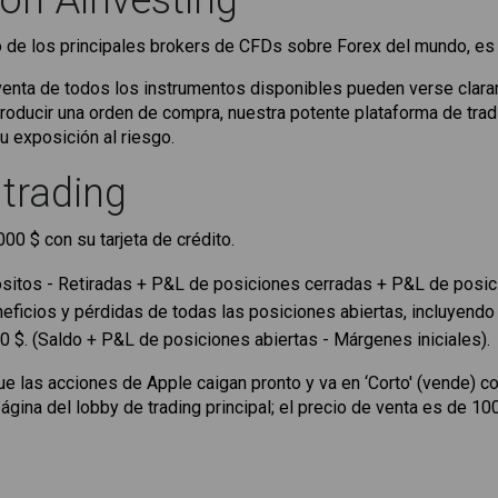
on Ainvesting
 de los principales brokers de CFDs sobre Forex del mundo, es se
enta de todos los instrumentos disponibles pueden verse clarame
ntroducir una orden de compra, nuestra potente plataforma de tradi
u exposición al riesgo.
trading
00 $ con su tarjeta de crédito.
ósitos - Retiradas + P&L de posiciones cerradas + P&L de posic
neficios y pérdidas de todas las posiciones abiertas, incluyendo 
0 $. (Saldo + P&L de posiciones abiertas - Márgenes iniciales).
 las acciones de Apple caigan pronto y va en ‘Corto' (vende) con
ágina del lobby de trading principal; el precio de venta es de 100