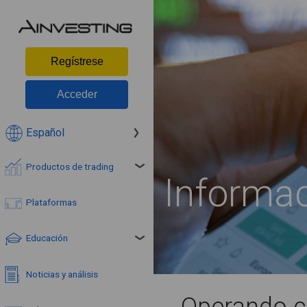
Regístrese
Acceder
Español
Productos de trading
Informac
Plataformas
Educación
Noticias y análisis