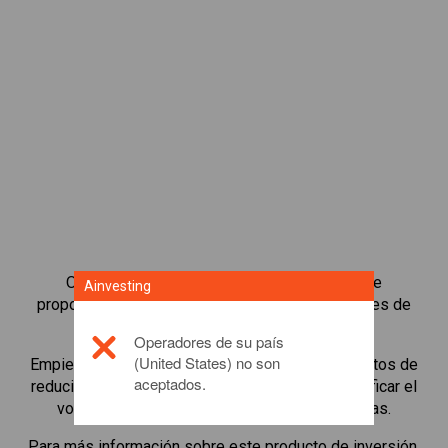
Operar con CFD sobre índices de acciones le
Ainvesting
proporciona una amplia variedad de oportunidades de
inversión.
Operadores de su país
(United States) no son
Empiece a operar con CFDs en
Spain 35
y depósitos de
aceptados.
reducido margen con apalancamiento para magnificar el
volumen de trading. Siga sectores y economías.
Para más información sobre este producto de inversión,