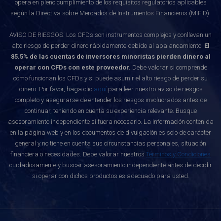
opera en pleno cumplimiento de los requisitos regulatorios aplicables
según la Directiva sobre Mercados de Instrumentos Financieros (MiFID).
AVISO DE RIESGOS: Los CFDs son instrumentos complejos y conllevan un
alto riesgo de perder dinero rápidamente debido al apalancamiento.
El
85.5% de las cuentas de inversores minoristas pierden dinero al
operar con CFDs con este proveedor.
Debe valorar si comprende
cómo funcionan los CFDs y si puede asumir el alto riesgo de perder su
dinero. Por favor, haga clic
aquí
para leer nuestro aviso de riesgos
completo y asegurarse de entender los riesgos involucrados antes de
continuar, teniendo en cuenta su experiencia relevante. Busque
asesoramiento independiente si fuera necesario. La información contenida
en la página web y en los documentos de divulgación es solo de carácter
general y no tiene en cuenta sus circunstancias personales, situación
financiera o necesidades. Debe valorar nuestros
Términos y Condiciones
cuidadosamente y buscar asesoramiento independiente antes de decidir
si operar con dichos productos es adecuado para usted.