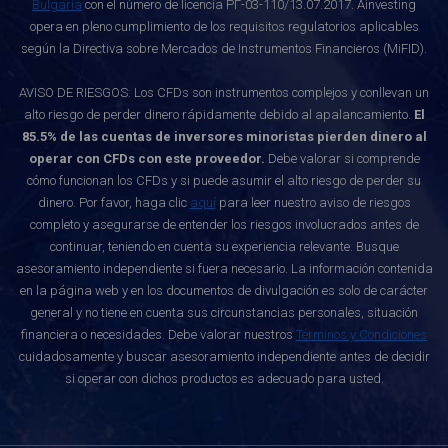
Bulgaria
con el número de licencia РГ-03-110/13.07.2017. Ainvesting
opera en pleno cumplimiento de los requisitos regulatorios aplicables
según la Directiva sobre Mercados de Instrumentos Financieros (MiFID).
AVISO DE RIESGOS: Los CFDs son instrumentos complejos y conllevan un
alto riesgo de perder dinero rápidamente debido al apalancamiento.
El
85.5% de las cuentas de inversores minoristas pierden dinero al
operar con CFDs con este proveedor.
Debe valorar si comprende
cómo funcionan los CFDs y si puede asumir el alto riesgo de perder su
dinero. Por favor, haga clic
aquí
para leer nuestro aviso de riesgos
completo y asegurarse de entender los riesgos involucrados antes de
continuar, teniendo en cuenta su experiencia relevante. Busque
asesoramiento independiente si fuera necesario. La información contenida
en la página web y en los documentos de divulgación es solo de carácter
general y no tiene en cuenta sus circunstancias personales, situación
financiera o necesidades. Debe valorar nuestros
Términos y Condiciones
cuidadosamente y buscar asesoramiento independiente antes de decidir
si operar con dichos productos es adecuado para usted.