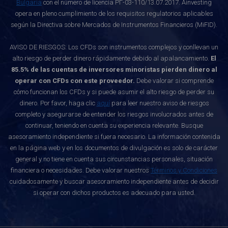
Bulgaria
con el número de licencia РГ-03-110/13.07.2017. Ainvesting
opera en pleno cumplimiento de los requisitos regulatorios aplicables
según la Directiva sobre Mercados de Instrumentos Financieros (MiFID).
AVISO DE RIESGOS: Los CFDs son instrumentos complejos y conllevan un
alto riesgo de perder dinero rápidamente debido al apalancamiento.
El
85.5% de las cuentas de inversores minoristas pierden dinero al
operar con CFDs con este proveedor.
Debe valorar si comprende
cómo funcionan los CFDs y si puede asumir el alto riesgo de perder su
dinero. Por favor, haga clic
aquí
para leer nuestro aviso de riesgos
completo y asegurarse de entender los riesgos involucrados antes de
continuar, teniendo en cuenta su experiencia relevante. Busque
asesoramiento independiente si fuera necesario. La información contenida
en la página web y en los documentos de divulgación es solo de carácter
general y no tiene en cuenta sus circunstancias personales, situación
financiera o necesidades. Debe valorar nuestros
Términos y Condiciones
cuidadosamente y buscar asesoramiento independiente antes de decidir
si operar con dichos productos es adecuado para usted.