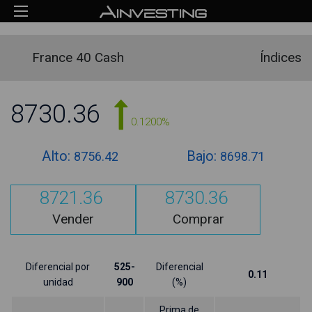
France 40 Cash
Índices
8730.36
0.1200%
Alto:
Bajo:
8756.42
8698.71
8721.36
8730.36
Vender
Comprar
Diferencial por
525-
Diferencial
0.11
unidad
900
(%)
Prima de