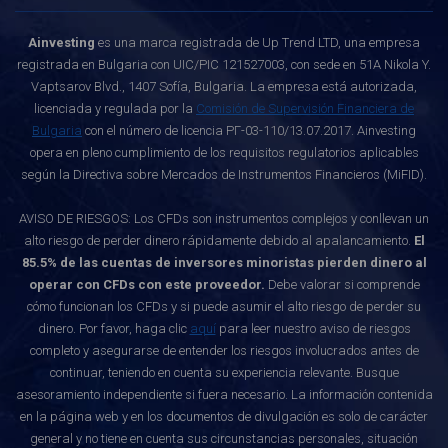
Ainvesting
es una marca registrada de Up Trend LTD, una empresa
registrada en Bulgaria con UIC/PIC 121527003, con sede en 51A Nikola Y.
Vaptsarov Blvd., 1407 Sofía, Bulgaria. La empresa está autorizada,
licenciada y regulada por la
Comisión de Supervisión Financiera de
Bulgaria
con el número de licencia РГ-03-110/13.07.2017. Ainvesting
opera en pleno cumplimiento de los requisitos regulatorios aplicables
según la Directiva sobre Mercados de Instrumentos Financieros (MiFID).
AVISO DE RIESGOS: Los CFDs son instrumentos complejos y conllevan un
alto riesgo de perder dinero rápidamente debido al apalancamiento.
El
85.5% de las cuentas de inversores minoristas pierden dinero al
operar con CFDs con este proveedor.
Debe valorar si comprende
cómo funcionan los CFDs y si puede asumir el alto riesgo de perder su
dinero. Por favor, haga clic
aquí
para leer nuestro aviso de riesgos
completo y asegurarse de entender los riesgos involucrados antes de
continuar, teniendo en cuenta su experiencia relevante. Busque
asesoramiento independiente si fuera necesario. La información contenida
en la página web y en los documentos de divulgación es solo de carácter
general y no tiene en cuenta sus circunstancias personales, situación