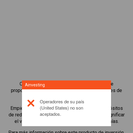
Operar con CFD sobre índices de acciones le
Ainvesting
proporciona una amplia variedad de oportunidades de
inversión.
Operadores de su país
(United States) no son
Empiece a operar con CFDs en
Europe 50
y depósitos
aceptados.
de reducido margen con apalancamiento para magnificar
el volumen de trading. Siga sectores y economías.
Para más información sobre este producto de inversión,