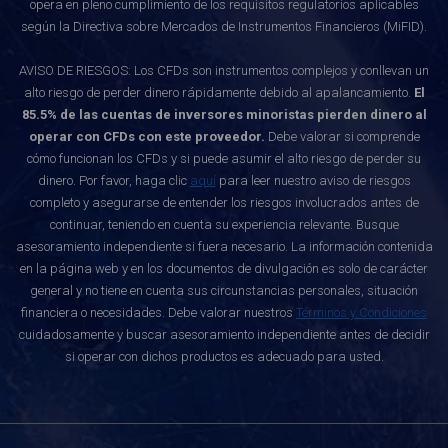
opera en pleno cumplimiento de los requisitos regulatorios aplicables
según la Directiva sobre Mercados de Instrumentos Financieros (MiFID).
AVISO DE RIESGOS: Los CFDs son instrumentos complejos y conllevan un
alto riesgo de perder dinero rápidamente debido al apalancamiento.
El
85.5% de las cuentas de inversores minoristas pierden dinero al
operar con CFDs con este proveedor.
Debe valorar si comprende
cómo funcionan los CFDs y si puede asumir el alto riesgo de perder su
dinero. Por favor, haga clic
aquí
para leer nuestro aviso de riesgos
completo y asegurarse de entender los riesgos involucrados antes de
continuar, teniendo en cuenta su experiencia relevante. Busque
asesoramiento independiente si fuera necesario. La información contenida
en la página web y en los documentos de divulgación es solo de carácter
general y no tiene en cuenta sus circunstancias personales, situación
financiera o necesidades. Debe valorar nuestros
Términos y Condiciones
cuidadosamente y buscar asesoramiento independiente antes de decidir
si operar con dichos productos es adecuado para usted.