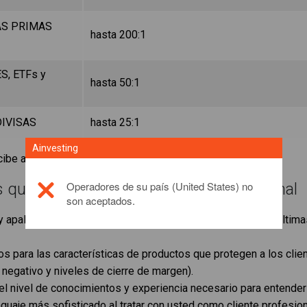
AS PRIMAS
hasta 200:1
S, ETFs y
hasta 50:1
DIVISAS
hasta 25:1
Ainvesting
recibe automáticamente el estatus Platino VIP con nosotros
Operadores de su país (United States) no
s que se renuncia como cliente profesional
son aceptados.
y apalancamiento permanecen sin cambios a pesar de las última
s para las características de productos que protegen a los client
 negativo y niveles de cierre de margen).
l nivel de conocimientos y experiencia necesario para entender
guaje más sofisticado al tratar con usted como cliente profesiona