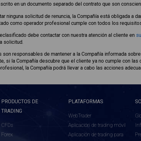
scrito en un documento separado del contrato que son conscien
ar ninguna solicitud de renuncia, la Compañía está obligada a da
tratado como operador profesional cumple con todos los requisit
eclasificado debe contactar con nuestra atención al cliente en
su
 solicitud.
s son responsables de mantener a la Compañía informada sobre c
e, si la Compañía descubre que el cliente ya no cumple con las c
profesional, la Compañía podrá llevar a cabo las acciones adecua
PRODUCTOS DE
PLATAFORMAS
S
TRADING
WebTrader
Gl
CFDs
Aplicación de trading móvil
In
Forex
Aplicación de trading para
Pr