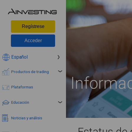
Regístrese
Acceder
Español
Productos de trading
Informac
Plataformas
Educación
Noticias y análisis