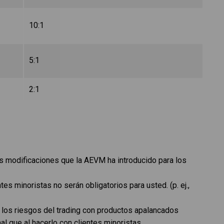
10:1
5:1
2:1
s modificaciones que la AEVM ha introducido para los
es minoristas no serán obligatorios para usted. (p. ej.,
 los riesgos del trading con productos apalancados
l que al hacerlo con clientes minoristas.