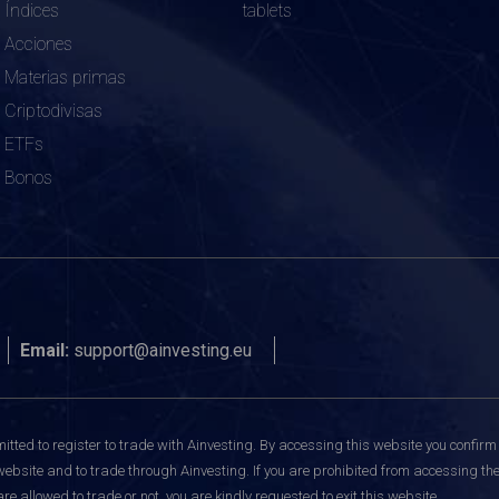
Índices
tablets
Acciones
Materias primas
Criptodivisas
ETFs
Bonos
Email:
support@ainvesting.eu
itted to register to trade with Ainvesting.
By accessing this website you confirm 
website and to trade through Ainvesting. If you are prohibited from accessing the 
re allowed to trade or not, you are kindly requested to exit this website.