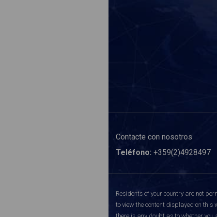
Contacte con nosotros
Teléfono:
+359(2)4928497
Residents of your country are not perm
to view the content displayed on this 
there is any doubt as to whether you a