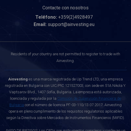
Contacte con nosotros
Teléfono:
+359(2)4928497
Email:
support@ainvesting.eu
Residents of your country are not permitted to register to trade with
Ainvesting.
Ainvesting
es una marca registrada de Up Trend LTD, una empresa
registrada en Bulgaria con UIC/PIC 121527003, con sede en 51A Nikola Y.
Vaptsarov Blvd., 1407 Sofía, Bulgaria. La empresa está autorizada,
licenciada y regulada por la
Comisión de Supervisión Financiera de
Bulgaria
con el número de licencia РГ-03-110/13.07.2017. Ainvesting
opera en pleno cumplimiento de los requisitos regulatorios aplicables
según la Directiva sobre Mercados de Instrumentos Financieros (MiFID).
AVISO DE RIESGOS: Los CFDs son instrumentos complejos y conllevan un