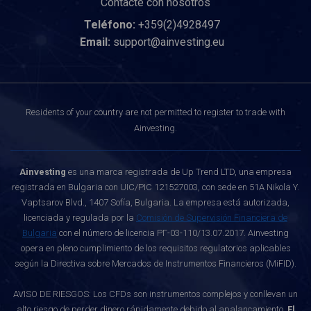
Contacte con nosotros
Teléfono:
+359(2)4928497
Email:
support@ainvesting.eu
Residents of your country are not permitted to register to trade with
Ainvesting.
Ainvesting
es una marca registrada de Up Trend LTD, una empresa
registrada en Bulgaria con UIC/PIC 121527003, con sede en 51A Nikola Y.
Vaptsarov Blvd., 1407 Sofía, Bulgaria. La empresa está autorizada,
licenciada y regulada por la
Comisión de Supervisión Financiera de
Bulgaria
con el número de licencia РГ-03-110/13.07.2017. Ainvesting
opera en pleno cumplimiento de los requisitos regulatorios aplicables
según la Directiva sobre Mercados de Instrumentos Financieros (MiFID).
AVISO DE RIESGOS: Los CFDs son instrumentos complejos y conllevan un
alto riesgo de perder dinero rápidamente debido al apalancamiento.
El