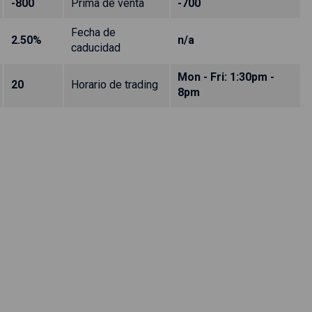
-800
Prima de venta
-700
Fecha de
2.50%
n/a
caducidad
Mon - Fri: 1:30pm -
20
Horario de trading
8pm