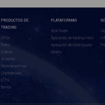
PRODUCTOS DE
PLATAFORMAS
S
TRADING
WebTrader
Gl
CFDs
Aplicación de trading móvil
In
Forex
Aplicación de trading para
Pr
Índices
tablets
Acciones
Materias primas
Criptodivisas
ETFs
Bonos