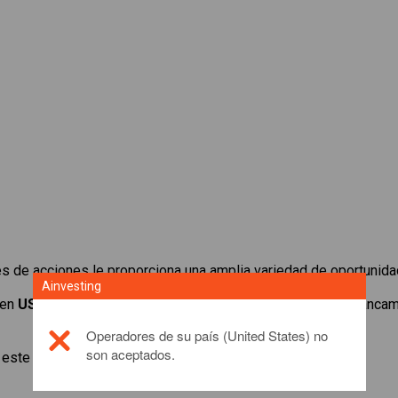
s de acciones le proporciona una amplia variedad de oportunida
Ainvesting
 en
USA 30 Cash
y depósitos de reducido margen con apalancamie
Operadores de su país (United States) no
son aceptados.
este producto de inversión, por favor,
click here