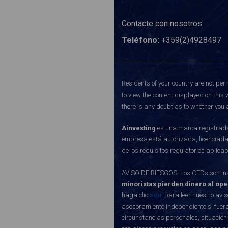
Contacte con nosotros
Teléfono:
+359(2)4928497
Residents of your country are not perm
to view the content displayed on this 
there is any doubt as to whether you a
Ainvesting
es una marca registrada 
empresa está autorizada, licenciada
de los requisitos regulatorios aplic
AVISO DE RIESGOS: Los CFDs son inst
minoristas pierden dinero al op
haga clic
aquí
para leer nuestro avis
asesoramiento independiente si fuera
circunstancias personales, situación