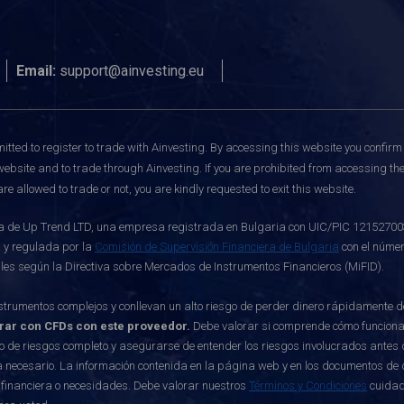
Email:
support@ainvesting.eu
itted to register to trade with Ainvesting.
By accessing this website you confirm 
website and to trade through Ainvesting. If you are prohibited from accessing the 
re allowed to trade or not, you are kindly requested to exit this website.
de Up Trend LTD, una empresa registrada en Bulgaria con UIC/PIC 121527003, c
 y regulada por la
Comisión de Supervisión Financiera de Bulgaria
con el númer
ables según la Directiva sobre Mercados de Instrumentos Financieros (MiFID).
rumentos complejos y conllevan un alto riesgo de perder dinero rápidamente 
erar con CFDs con este proveedor.
Debe valorar si comprende cómo funcionan 
o de riesgos completo y asegurarse de entender los riesgos involucrados antes d
 necesario. La información contenida en la página web y en los documentos de di
 financiera o necesidades. Debe valorar nuestros
Términos y Condiciones
cuidad