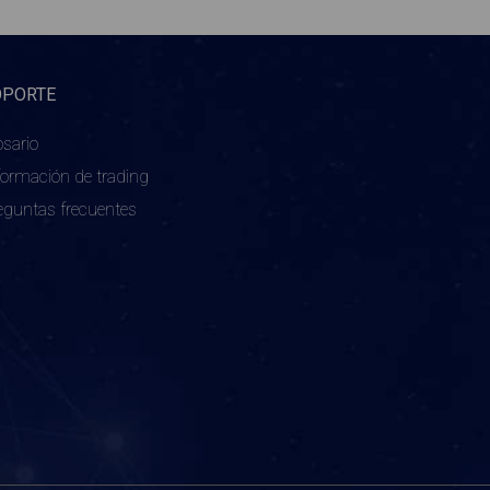
OPORTE
osario
formación de trading
eguntas frecuentes