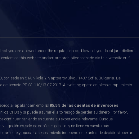
that you are allowed under the regulations and laws of your local jurisdiction
content on this website and/or are prohibited to trade via this website or if
on sede en 51A Nikola Y. Vaptsarov Blvd., 1407 Sofía, Bulgaria. La
o de licencia РГ-03-110/13.07.2017. Ainvesting opera en pleno cumplimiento
debido al apalancamiento.
El 85.5% de las cuentas de inversores
los CFDs y si puede asumir el alto riesgo de perder su dinero. Por favor,
e continuar, teniendo en cuenta su experiencia relevante. Busque
vulgación es solo de carácter general y no tiene en cuenta sus
osamente y buscar asesoramiento independiente antes de decidir si operar