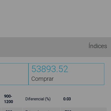
Índices
53893.52
Comprar
900-
Diferencial (%)
0.03
1200