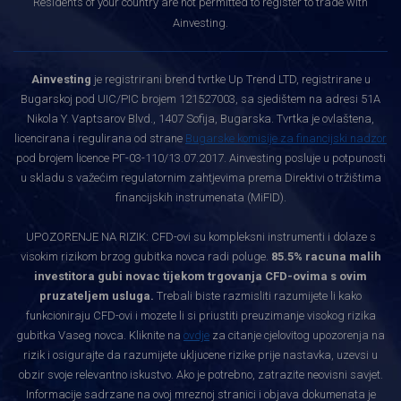
Residents of your country are not permitted to register to trade with
Ainvesting.
Ainvesting
je registrirani brend tvrtke Up Trend LTD, registrirane u
Bugarskoj pod UIC/PIC brojem 121527003, sa sjedištem na adresi 51A
Nikola Y. Vaptsarov Blvd., 1407 Sofija, Bugarska. Tvrtka je ovlaštena,
licencirana i regulirana od strane
Bugarske komisije za financijski nadzor
pod brojem licence РГ-03-110/13.07.2017. Ainvesting posluje u potpunosti
u skladu s važećim regulatornim zahtjevima prema Direktivi o tržištima
financijskih instrumenata (MiFID).
UPOZORENJE NA RIZIK: CFD-ovi su kompleksni instrumenti i dolaze s
visokim rizikom brzog gubitka novca radi poluge.
85.5% racuna malih
investitora gubi novac tijekom trgovanja CFD-ovima s ovim
pruzateljem usluga.
Trebali biste razmisliti razumijete li kako
funkcioniraju CFD-ovi i mozete li si priustiti preuzimanje visokog rizika
gubitka Vaseg novca. Kliknite na
ovdje
za citanje cjelovitog upozorenja na
rizik i osigurajte da razumijete ukljucene rizike prije nastavka, uzevsi u
obzir svoje relevantno iskustvo. Ako je potrebno, zatrazite neovisni savjet.
Informacije sadrzane na ovoj mreznoj stranici i objava dokumenata je