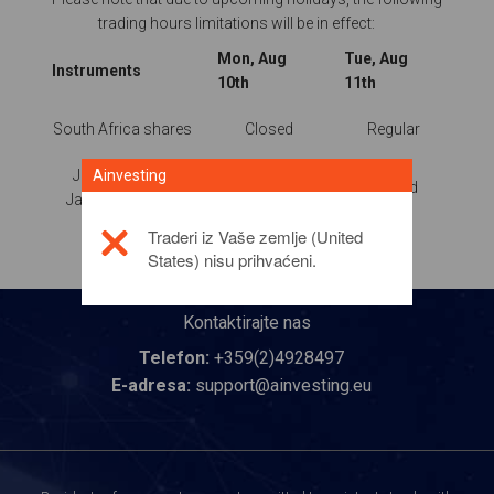
trading hours limitations will be in effect:
Mon, Aug
Tue, Aug
Instruments
10th
11th
South Africa shares
Closed
Regular
Ainvesting
Japan Shares,
Regular
Closed
Japan 225 Cash
Traderi iz Vaše zemlje (United
States) nisu prihvaćeni.
Kontaktirajte nas
Telefon:
+359(2)4928497
E-adresa:
support@ainvesting.eu