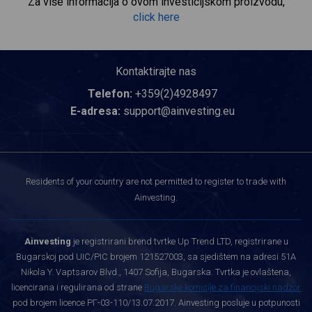
Za više informacija o ovom investicijskom proizvodu,
click here
Kontaktirajte nas
Telefon:
+359(2)4928497
E-adresa:
support@ainvesting.eu
Residents of your country are not permitted to register to trade with
Ainvesting.
Ainvesting
je registrirani brend tvrtke Up Trend LTD, registrirane u
Bugarskoj pod UIC/PIC brojem 121527003, sa sjedištem na adresi 51A
Nikola Y. Vaptsarov Blvd., 1407 Sofija, Bugarska. Tvrtka je ovlaštena,
licencirana i regulirana od strane
Bugarske komisije za financijski nadzor
pod brojem licence РГ-03-110/13.07.2017. Ainvesting posluje u potpunosti