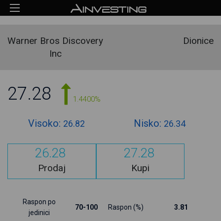
Warner Bros Discovery
Dionice
Inc
27.28
1.4400%
Visoko:
Nisko:
26.82
26.34
26.28
27.28
Prodaj
Kupi
Raspon po
70-100
Raspon (%)
3.81
jedinici