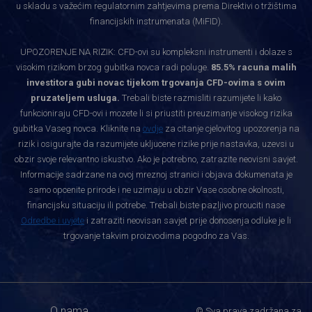
u skladu s važećim regulatornim zahtjevima prema Direktivi o tržištima
financijskih instrumenata (MiFID).
UPOZORENJE NA RIZIK: CFD-ovi su kompleksni instrumenti i dolaze s
visokim rizikom brzog gubitka novca radi poluge.
85.5% racuna malih
investitora gubi novac tijekom trgovanja CFD-ovima s ovim
pruzateljem usluga.
Trebali biste razmisliti razumijete li kako
funkcioniraju CFD-ovi i mozete li si priustiti preuzimanje visokog rizika
gubitka Vaseg novca. Kliknite na
ovdje
za citanje cjelovitog upozorenja na
rizik i osigurajte da razumijete ukljucene rizike prije nastavka, uzevsi u
obzir svoje relevantno iskustvo. Ako je potrebno, zatrazite neovisni savjet.
Informacije sadrzane na ovoj mreznoj stranici i objava dokumenata je
samo opcenite prirode i ne uzimaju u obzir Vase osobne okolnosti,
financijsku situaciju ili potrebe. Trebali biste pazljivo prouciti nase
Odredbe i uvjete
i zatraziti neovisan savjet prije donosenja odluke je li
trgovanje takvim proizvodima pogodno za Vas.
O nama
© Sva prava zadržana za