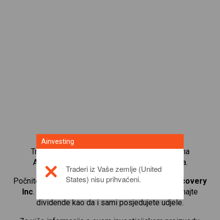
Ainvesting
Trgujte s više od 1000 međunarodnih udjela na
Ainvesting platformi za trgovanje CFD-ovima.
Traderi iz Vaše zemlje (United
States) nisu prihvaćeni.
Počnite trgovati CFD-ovima na
Warner Bros Discovery
Inc
. Primajte kotacije u stvarnom vremenu i primajte
dividende kao da i sami posjedujete udjele.