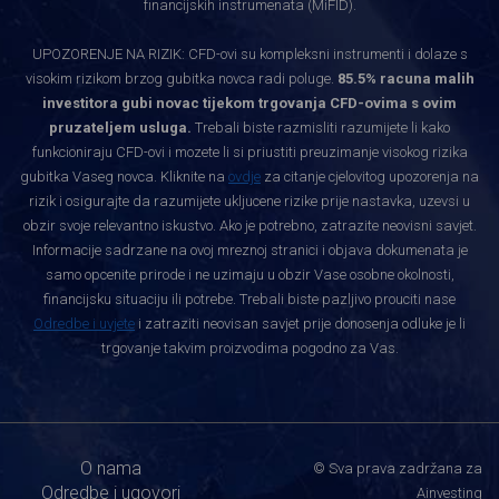
financijskih instrumenata (MiFID).
UPOZORENJE NA RIZIK: CFD-ovi su kompleksni instrumenti i dolaze s
visokim rizikom brzog gubitka novca radi poluge.
85.5% racuna malih
investitora gubi novac tijekom trgovanja CFD-ovima s ovim
pruzateljem usluga.
Trebali biste razmisliti razumijete li kako
funkcioniraju CFD-ovi i mozete li si priustiti preuzimanje visokog rizika
gubitka Vaseg novca. Kliknite na
ovdje
za citanje cjelovitog upozorenja na
rizik i osigurajte da razumijete ukljucene rizike prije nastavka, uzevsi u
obzir svoje relevantno iskustvo. Ako je potrebno, zatrazite neovisni savjet.
Informacije sadrzane na ovoj mreznoj stranici i objava dokumenata je
samo opcenite prirode i ne uzimaju u obzir Vase osobne okolnosti,
financijsku situaciju ili potrebe. Trebali biste pazljivo prouciti nase
Odredbe i uvjete
i zatraziti neovisan savjet prije donosenja odluke je li
trgovanje takvim proizvodima pogodno za Vas.
O nama
© Sva prava zadržana za
Odredbe i ugovori
Ainvesting