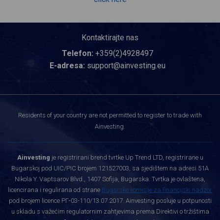
Kontaktirajte nas
Telefon:
+359(2)4928497
E-adresa:
support@ainvesting.eu
Residents of your country are not permitted to register to trade with
Ainvesting.
Ainvesting
je registrirani brend tvrtke Up Trend LTD, registrirane u
Bugarskoj pod UIC/PIC brojem 121527003, sa sjedištem na adresi 51A
Nikola Y. Vaptsarov Blvd., 1407 Sofija, Bugarska. Tvrtka je ovlaštena,
licencirana i regulirana od strane
Bugarske komisije za financijski nadzor
pod brojem licence РГ-03-110/13.07.2017. Ainvesting posluje u potpunosti
u skladu s važećim regulatornim zahtjevima prema Direktivi o tržištima