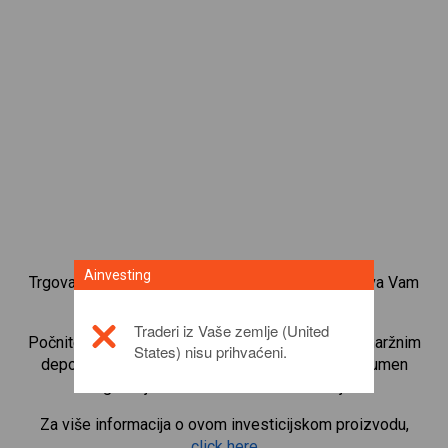
Ainvesting
Trgovanje CFD-ovima na indekse dionica osigurava Vam
široki raspon investicijskih mogućnosti.
Traderi iz Vaše zemlje (United
Počnite trgovati CFD-ovima na
USA 500
i malim maržnim
States) nisu prihvaćeni.
depozitima radi poluge, kako biste povećali volumen
trgovanja. Pratite sektore i ekonomije.
Za više informacija o ovom investicijskom proizvodu,
click here