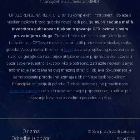
financijskih instrumenata (MiFID).
UPOZORENJE NA RIZIK: CFD-ovi su kompleksni instrumenti i dolaze s
visokim rizikom brzog gubitka novca radi poluge.
85.5% racuna malih
investitora gubi novac tijekom trgovanja CFD-ovima s ovim
pruzateljem usluga.
Trebali biste razmisliti razumijete li kako
funkcioniraju CFD-ovi i mozete li si priustiti preuzimanje visokog rizika
gubitka Vaseg novca. Kliknite na
ovdje
za citanje cjelovitog upozorenja na
rizik i osigurajte da razumijete ukljucene rizike prije nastavka, uzevsi u
obzir svoje relevantno iskustvo. Ako je potrebno, zatrazite neovisni savjet.
Informacije sadrzane na ovoj mreznoj stranici i objava dokumenata je
samo opcenite prirode i ne uzimaju u obzir Vase osobne okolnosti,
financijsku situaciju ili potrebe. Trebali biste pazljivo prouciti nase
Odredbe i uvjete
i zatraziti neovisan savjet prije donosenja odluke je li
trgovanje takvim proizvodima pogodno za Vas.
O nama
© Sva prava zadržana za
Odredbe i ugovori
Ainvesting