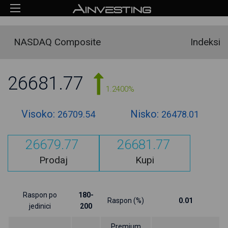
NASDAQ Composite
Indeksi
26681.77
1.2400%
Visoko:
Nisko:
26709.54
26478.01
26679.77
26681.77
Prodaj
Kupi
Raspon po
180-
Raspon (%)
0.01
jedinici
200
Premium