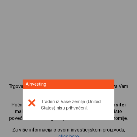
Ainvesting
Trgovanje CFD-ovima na indekse dionica osigurava Vam
široki raspon investicijskih mogućnosti.
Traderi iz Vaše zemlje (United
Počnite trgovati CFD-ovima na
NASDAQ Composite
i
States) nisu prihvaćeni.
malim maržnim depozitima radi poluge, kako biste
povećali volumen trgovanja. Pratite sektore i ekonomije.
Za više informacija o ovom investicijskom proizvodu,
click here