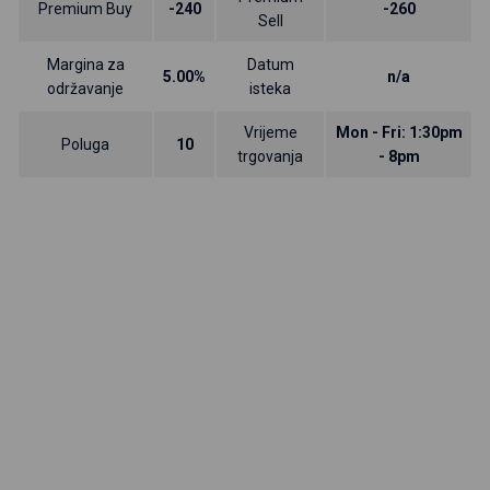
Premium Buy
-240
-260
Sell
Margina za
Datum
5.00%
n/a
održavanje
isteka
Vrijeme
Mon - Fri: 1:30pm
Poluga
10
trgovanja
- 8pm