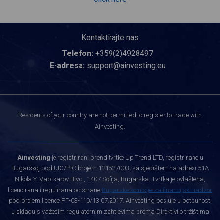
Kontaktirajte nas
Telefon:
+359(2)4928497
E-adresa:
support@ainvesting.eu
Residents of your country are not permitted to register to trade with
Ainvesting.
Ainvesting
je registrirani brend tvrtke Up Trend LTD, registrirane u
Bugarskoj pod UIC/PIC brojem 121527003, sa sjedištem na adresi 51A
Nikola Y. Vaptsarov Blvd., 1407 Sofija, Bugarska. Tvrtka je ovlaštena,
licencirana i regulirana od strane
Bugarske komisije za financijski nadzor
pod brojem licence РГ-03-110/13.07.2017. Ainvesting posluje u potpunosti
u skladu s važećim regulatornim zahtjevima prema Direktivi o tržištima