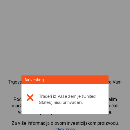
Ainvesting
Trgovanje CFD-ovima na indekse dionica osigurava Vam
široki raspon investicijskih mogućnosti.
Traderi iz Vaše zemlje (United
Počnite trgovati CFD-ovima na
Germany 40
i malim
States) nisu prihvaćeni.
maržnim depozitima radi poluge, kako biste povećali
volumen trgovanja. Pratite sektore i ekonomije.
Za više informacija o ovom investicijskom proizvodu,
click here