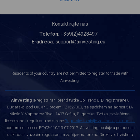
Kontaktirajte nas
Telefon:
+359(2)4928497
E-adresa:
support@ainvesting.eu
Residents of your country are not permitted to register to trade with
Ainvesting.
Ainvesting
je registrirani brend tvrtke Up Trend LTD, registrirane u
Bugarskoj pod UIC/PIC brojem 121527003, sa sjedištem na adresi 51A
Nikola Y. Vaptsarov Blvd., 1407 Sofija, Bugarska. Tvrtka je ovlaštena,
licencirana i regulirana od strane
Bugarske komisije za financijski nadzor
pod brojem licence РГ-03-110/13.07.2017. Ainvesting posluje u potpunosti
u skladu s važećim regulatornim zahtjevima prema Direktivi o tržištima