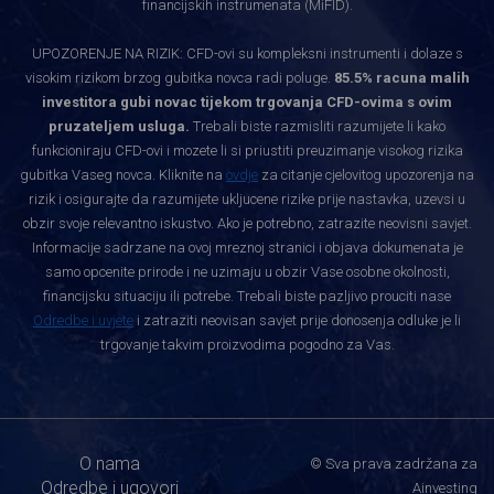
financijskih instrumenata (MiFID).
UPOZORENJE NA RIZIK: CFD-ovi su kompleksni instrumenti i dolaze s
visokim rizikom brzog gubitka novca radi poluge.
85.5% racuna malih
investitora gubi novac tijekom trgovanja CFD-ovima s ovim
pruzateljem usluga.
Trebali biste razmisliti razumijete li kako
funkcioniraju CFD-ovi i mozete li si priustiti preuzimanje visokog rizika
gubitka Vaseg novca. Kliknite na
ovdje
za citanje cjelovitog upozorenja na
rizik i osigurajte da razumijete ukljucene rizike prije nastavka, uzevsi u
obzir svoje relevantno iskustvo. Ako je potrebno, zatrazite neovisni savjet.
Informacije sadrzane na ovoj mreznoj stranici i objava dokumenata je
samo opcenite prirode i ne uzimaju u obzir Vase osobne okolnosti,
financijsku situaciju ili potrebe. Trebali biste pazljivo prouciti nase
Odredbe i uvjete
i zatraziti neovisan savjet prije donosenja odluke je li
trgovanje takvim proizvodima pogodno za Vas.
O nama
© Sva prava zadržana za
Odredbe i ugovori
Ainvesting