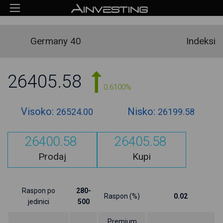
Germany 40
Indeksi
26405.58
0.6100%
Visoko:
Nisko:
26524.00
26199.58
26400.58
26405.58
Prodaj
Kupi
Raspon po
280-
Raspon (%)
0.02
jedinici
500
Premium