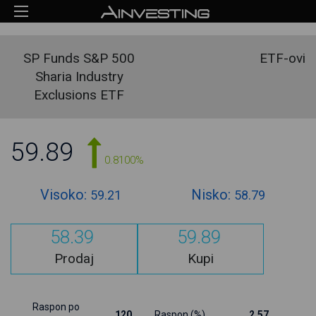
SP Funds S&P 500
ETF-ovi
Sharia Industry
Exclusions ETF
59.89
0.8100%
Visoko:
Nisko:
59.21
58.79
58.39
59.89
Prodaj
Kupi
Raspon po
120
Raspon (%)
2.57