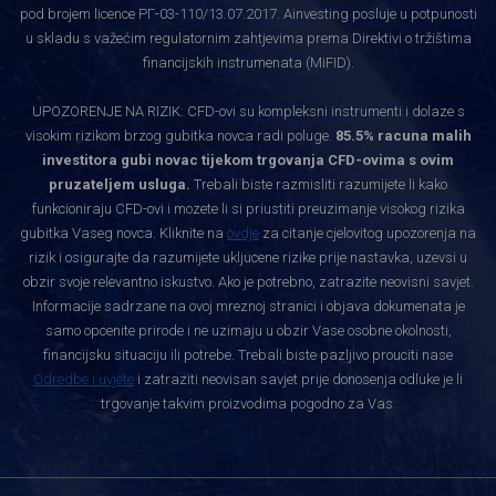
pod brojem licence РГ-03-110/13.07.2017. Ainvesting posluje u potpunosti
u skladu s važećim regulatornim zahtjevima prema Direktivi o tržištima
financijskih instrumenata (MiFID).
UPOZORENJE NA RIZIK: CFD-ovi su kompleksni instrumenti i dolaze s
visokim rizikom brzog gubitka novca radi poluge.
85.5% racuna malih
investitora gubi novac tijekom trgovanja CFD-ovima s ovim
pruzateljem usluga.
Trebali biste razmisliti razumijete li kako
funkcioniraju CFD-ovi i mozete li si priustiti preuzimanje visokog rizika
gubitka Vaseg novca. Kliknite na
ovdje
za citanje cjelovitog upozorenja na
rizik i osigurajte da razumijete ukljucene rizike prije nastavka, uzevsi u
obzir svoje relevantno iskustvo. Ako je potrebno, zatrazite neovisni savjet.
Informacije sadrzane na ovoj mreznoj stranici i objava dokumenata je
samo opcenite prirode i ne uzimaju u obzir Vase osobne okolnosti,
financijsku situaciju ili potrebe. Trebali biste pazljivo prouciti nase
Odredbe i uvjete
i zatraziti neovisan savjet prije donosenja odluke je li
trgovanje takvim proizvodima pogodno za Vas.