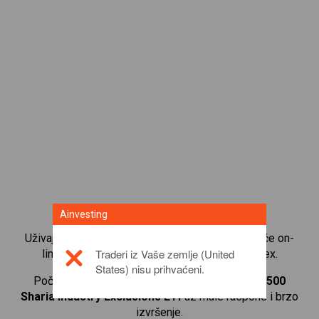
Ainvesting
Uživajte u pogodnostima što ste dio uvijek rastuće on-
Traderi iz Vaše zemlje (United
line zajednice za trgovanje CFD-ovima na forex.
States) nisu prihvaćeni.
Počnite trgovati CFD-ovima na
SP Funds S&P 500
Sharia Industry Exclusions ETF
uz male raspone i brzo
izvršenje.