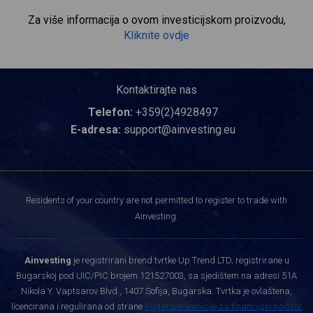
Za više informacija o ovom investicijskom proizvodu,
Kliknite ovdje
Kontaktirajte nas
Telefon:
+359(2)4928497
E-adresa:
support@ainvesting.eu
Residents of your country are not permitted to register to trade with
Ainvesting.
Ainvesting
je registrirani brend tvrtke Up Trend LTD, registrirane u
Bugarskoj pod UIC/PIC brojem 121527003, sa sjedištem na adresi 51A
Nikola Y. Vaptsarov Blvd., 1407 Sofija, Bugarska. Tvrtka je ovlaštena,
licencirana i regulirana od strane
Bugarske komisije za financijski nadzor