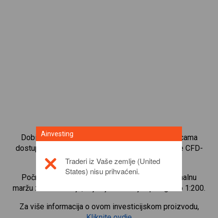
Ainvesting
Dobijte trenutni pristup najpopularnijim obveznicama
dostupnim izravno na našoj platformi za trgovanje CFD-
ovima.
Traderi iz Vaše zemlje (United
States) nisu prihvaćeni.
Počnite trgovati CFD-ovima na
THETA
uz minimalnu
maržu za održavanje, najbolje izvršenje i polugu do 1:200.
Za više informacija o ovom investicijskom proizvodu,
Kliknite ovdje