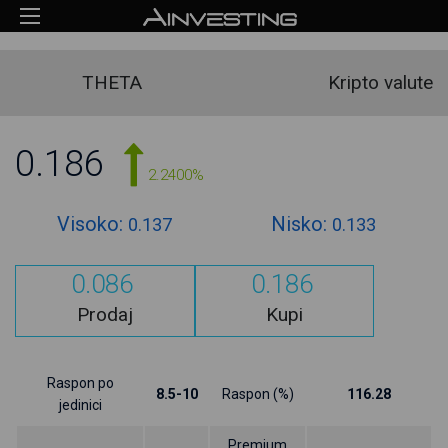
THETA
Kripto valute
0.186
2.2400%
Visoko:
Nisko:
0.137
0.133
0.086
0.186
Prodaj
Kupi
Raspon po
8.5-10
Raspon (%)
116.28
jedinici
Premium