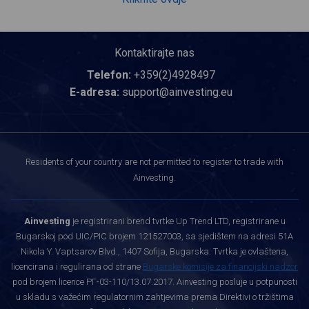
Kontaktirajte nas
Telefon:
+359(2)4928497
E-adresa:
support@ainvesting.eu
Residents of your country are not permitted to register to trade with
Ainvesting.
Ainvesting
je registrirani brend tvrtke Up Trend LTD, registrirane u
Bugarskoj pod UIC/PIC brojem 121527003, sa sjedištem na adresi 51A
Nikola Y. Vaptsarov Blvd., 1407 Sofija, Bugarska. Tvrtka je ovlaštena,
licencirana i regulirana od strane
Bugarske komisije za financijski nadzor
pod brojem licence РГ-03-110/13.07.2017. Ainvesting posluje u potpunosti
u skladu s važećim regulatornim zahtjevima prema Direktivi o tržištima