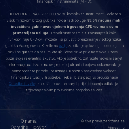
financijskih instrumenata (MiFID).
UPOZORENJE NA RIZIK: CFD-ovi su kompleksni instrumenti i dolaze s
visokim rizikom brzog gubitka novca radi poluge.
85.5% racuna malih
investitora gubi novac tijekom trgovanja CFD-ovima s ovim
pruzateljem usluga.
Trebali biste razmisliti razumijete li kako
funkcioniraju CFD-ovi i mozete li si priustiti preuzimanje visokog rizika
gubitka Vaseg novca. Kliknite na
ovdje
za citanje cjelovitog upozorenja na
rizik i osigurajte da razumijete ukljucene rizike prije nastavka, uzevsi u
obzir svoje relevantno iskustvo. Ako je potrebno, zatrazite neovisni savjet.
Informacije sadrzane na ovoj mreznoj stranici i objava dokumenata je
samo opcenite prirode i ne uzimaju u obzir Vase osobne okolnosti,
financijsku situaciju ili potrebe. Trebali biste pazljivo prouciti nase
Odredbe i uvjete
i zatraziti neovisan savjet prije donosenja odluke je li
trgovanje takvim proizvodima pogodno za Vas.
O nama
© Sva prava zadržana za
Odredbe i ugovori
Ainvesting