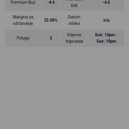
Premium Buy
-4.6
-4.5
Sell
Margina za
Datum
25.00%
n/a
održavanje
isteka
Vrijeme
Sun: 10pm -
Poluga
2
trgovanja
Sun: 10pm