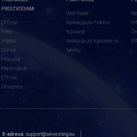
PROIZVODIMA
WebTrader
Rj
CFD-ovi
Aplikacija za mobilno
In
Forex
trgovanje
Če
Indeksi
Aplikacija za trgovanje na
(F
Dionice
tabletu
Proizvodi
Kripto valute
ETF-ovi
Obveznice
E-adresa:
support@ainvesting.eu