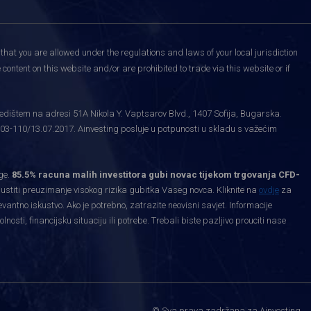
that you are allowed under the regulations and laws of your local jurisdiction
content on this website and/or are prohibited to trade via this website or if
edištem na adresi 51A Nikola Y. Vaptsarov Blvd., 1407 Sofija, Bugarska.
03-110/13.07.2017. Ainvesting posluje u potpunosti u skladu s važećim
ge.
85.5% racuna malih investitora gubi novac tijekom trgovanja CFD-
priustiti preuzimanje visokog rizika gubitka Vaseg novca. Kliknite na
ovdje
za
levantno iskustvo. Ako je potrebno, zatrazite neovisni savjet. Informacije
ti, financijsku situaciju ili potrebe. Trebali biste pazljivo prouciti nase
.
© Sva prava zadržana za Ainvesting