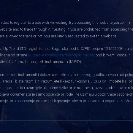
itted to register to trade with Ainvesting.
By accessing this website you confirm 
website and to trade through Ainvesting. If you are prohibited from accessing the 
re allowed to trade or not, you are kindly requested to exit this website.
rtke Up Trend LTD, registrirane u Bugarskoj pod UIC/PIC brojem 121527003, sa sj
gulirana od strane
Bugarske komisije za financijski nadzor
pod brojem licence РГ-
vi o tržištima financijskih instrumenata (MiFID).
pleksni instrumenti i dolaze s visokim rizikom brzog gubitka novca radi polu
.
Trebali biste razmisliti razumijete li kako funkcioniraju CFD-ovi i mozete li si 
i osigurajte da razumijete ukljucene rizike prije nastavka, uzevsi u obzir svoje re
bjava dokumenata je samo opcenite prirode i ne uzimaju u obzir Vase osobne okolnos
savjet prije donosenja odluke je li trgovanje takvim proizvodima pogodno za Vas
i