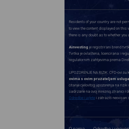
Residents of your country are not perm
to view the content displayed on this 
there is any doubt as to whether you a
Ainvesting
je registrirani brend tv
Tvrtka je ovlaštena, licencirana i re
regulatornim zahtjevima prema Direkti
UPOZORENJE NA RIZIK: CFD-ovi su kom
ovima s ovim pruzateljem usluga
citanje cjelovitog upozorenja na rizik 
sadrzane na ovoj mreznoj stranici i o
Odredbe i uvjete
i zatraziti neovisan 
O nama
Odredbe i ugovor