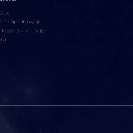
ečnik
formacije o trgovanju
sto postavljana pitanja
AQ)