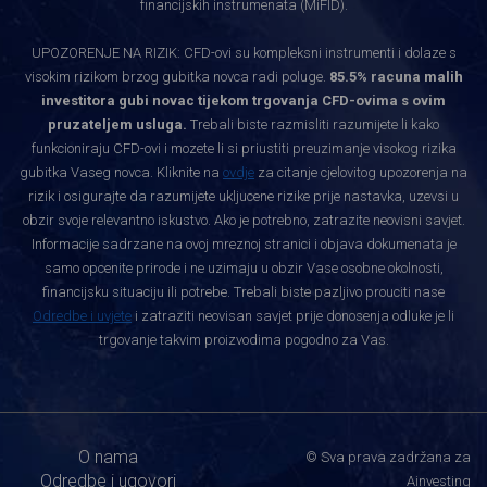
financijskih instrumenata (MiFID).
UPOZORENJE NA RIZIK: CFD-ovi su kompleksni instrumenti i dolaze s
visokim rizikom brzog gubitka novca radi poluge.
85.5% racuna malih
investitora gubi novac tijekom trgovanja CFD-ovima s ovim
pruzateljem usluga.
Trebali biste razmisliti razumijete li kako
funkcioniraju CFD-ovi i mozete li si priustiti preuzimanje visokog rizika
gubitka Vaseg novca. Kliknite na
ovdje
za citanje cjelovitog upozorenja na
rizik i osigurajte da razumijete ukljucene rizike prije nastavka, uzevsi u
obzir svoje relevantno iskustvo. Ako je potrebno, zatrazite neovisni savjet.
Informacije sadrzane na ovoj mreznoj stranici i objava dokumenata je
samo opcenite prirode i ne uzimaju u obzir Vase osobne okolnosti,
financijsku situaciju ili potrebe. Trebali biste pazljivo prouciti nase
Odredbe i uvjete
i zatraziti neovisan savjet prije donosenja odluke je li
trgovanje takvim proizvodima pogodno za Vas.
O nama
© Sva prava zadržana za
Odredbe i ugovori
Ainvesting