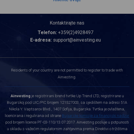
Kontaktirajte nas
Telefon:
+359(2)4928497
E-adresa:
support@ainvesting.eu
Residents of your country are not permitted to register to trade with
Ainvesting.
Ainvesting
je registrirani brend tvrtke Up Trend LTD, registrirane u
Bugarskoj pod UIC/PIC brojem 121527003, sa sjedištem na adresi 51A
Nikola Y. Vaptsarov Blvd., 1407 Sofija, Bugarska. Tvrtka je ovlaštena,
licencirana i regulirana od strane
Bugarske komisije za financijski nadzor
pod brojem licence РГ-03-110/13.07.2017. Ainvesting posluje u potpunosti
u skladu s važećim regulatornim zahtjevima prema Direktivi o tržištima