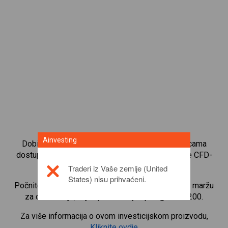
Ainvesting
Dobijte trenutni pristup najpopularnijim obveznicama
dostupnim izravno na našoj platformi za trgovanje CFD-
ovima.
Traderi iz Vaše zemlje (United
States) nisu prihvaćeni.
Počnite trgovati CFD-ovima na
ICON
uz minimalnu maržu
za održavanje, najbolje izvršenje i polugu do 1:200.
Za više informacija o ovom investicijskom proizvodu,
Kliknite ovdje