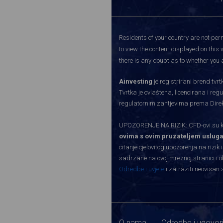
Residents of your country are not perm
to view the content displayed on this 
there is any doubt as to whether you a
Ainvesting
je registrirani brend tv
Tvrtka je ovlaštena, licencirana i re
regulatornim zahtjevima prema Direkti
UPOZORENJE NA RIZIK: CFD-ovi su kom
ovima s ovim pruzateljem usluga
citanje cjelovitog upozorenja na rizik 
sadrzane na ovoj mreznoj stranici i o
Odredbe i uvjete
i zatraziti neovisan 
O nama
Odredbe i ugovor