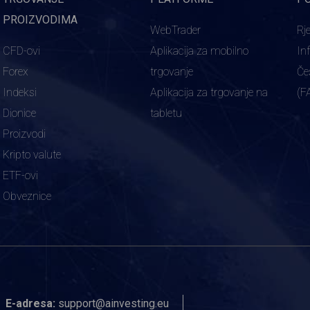
PROIZVODIMA
WebTrader
Rj
CFD-ovi
Aplikacija za mobilno
In
Forex
trgovanje
Če
Indeksi
Aplikacija za trgovanje na
(F
Dionice
tabletu
Proizvodi
Kripto valute
ETF-ovi
Obveznice
E-adresa:
support@ainvesting.eu