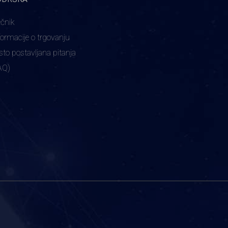
ečnik
formacije o trgovanju
sto postavljana pitanja
AQ)