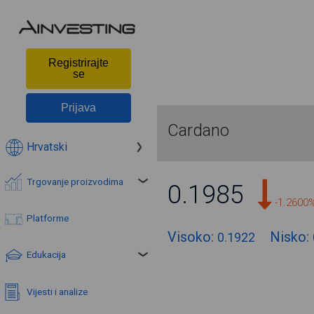
Registrirajte
se
Prijava
Cardano
Hrvatski
Trgovanje proizvodima
0.1985
-1.2600
Platforme
Visoko:
Nisko:
0.1922
Edukacija
Vijesti i analize