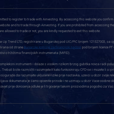
itted to register to trade with Ainvesting.
By accessing this website you confirm 
website and to trade through Ainvesting. If you are prohibited from accessing the 
re allowed to trade or not, you are kindly requested to exit this website.
rtke Up Trend LTD, registrirane u Bugarskoj pod UIC/PIC brojem 121527003, sa sj
gulirana od strane
Bugarske komisije za financijski nadzor
pod brojem licence РГ-
vi o tržištima financijskih instrumenata (MiFID).
pleksni instrumenti i dolaze s visokim rizikom brzog gubitka novca radi polu
.
Trebali biste razmisliti razumijete li kako funkcioniraju CFD-ovi i mozete li si 
i osigurajte da razumijete ukljucene rizike prije nastavka, uzevsi u obzir svoje re
bjava dokumenata je samo opcenite prirode i ne uzimaju u obzir Vase osobne okolnos
savjet prije donosenja odluke je li trgovanje takvim proizvodima pogodno za Vas
i