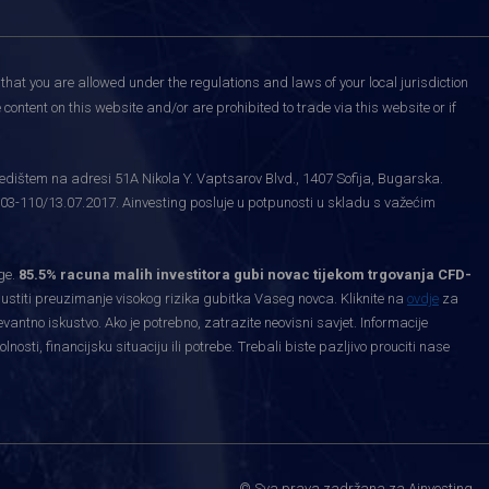
that you are allowed under the regulations and laws of your local jurisdiction
content on this website and/or are prohibited to trade via this website or if
edištem na adresi 51A Nikola Y. Vaptsarov Blvd., 1407 Sofija, Bugarska.
03-110/13.07.2017. Ainvesting posluje u potpunosti u skladu s važećim
ge.
85.5% racuna malih investitora gubi novac tijekom trgovanja CFD-
priustiti preuzimanje visokog rizika gubitka Vaseg novca. Kliknite na
ovdje
za
levantno iskustvo. Ako je potrebno, zatrazite neovisni savjet. Informacije
ti, financijsku situaciju ili potrebe. Trebali biste pazljivo prouciti nase
.
© Sva prava zadržana za Ainvesting