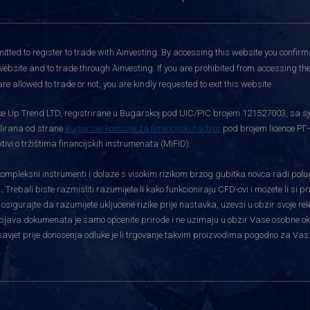
itted to register to trade with Ainvesting.
By accessing this website you confirm 
website and to trade through Ainvesting. If you are prohibited from accessing the 
re allowed to trade or not, you are kindly requested to exit this website.
rtke Up Trend LTD, registrirane u Bugarskoj pod UIC/PIC brojem 121527003, sa sj
gulirana od strane
Bugarske komisije za financijski nadzor
pod brojem licence РГ-
vi o tržištima financijskih instrumenata (MiFID).
pleksni instrumenti i dolaze s visokim rizikom brzog gubitka novca radi polu
.
Trebali biste razmisliti razumijete li kako funkcioniraju CFD-ovi i mozete li si 
i osigurajte da razumijete ukljucene rizike prije nastavka, uzevsi u obzir svoje re
bjava dokumenata je samo opcenite prirode i ne uzimaju u obzir Vase osobne okolnos
savjet prije donosenja odluke je li trgovanje takvim proizvodima pogodno za Vas
i