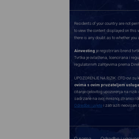
Residents of your country are not perm
to view the content displayed on this 
there is any doubt as to whether you a
Ainvesting
je registrirani brend tv
Tvrtka je ovlaštena, licencirana i re
regulatornim zahtjevima prema Direkti
UPOZORENJE NA RIZIK: CFD-ovi su kom
ovima s ovim pruzateljem usluga
citanje cjelovitog upozorenja na rizik 
sadrzane na ovoj mreznoj stranici i o
Odredbe i uvjete
i zatraziti neovisan 
O nama
Odredbe i ugovor