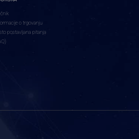
ečnik
formacije o trgovanju
sto postavljana pitanja
AQ)