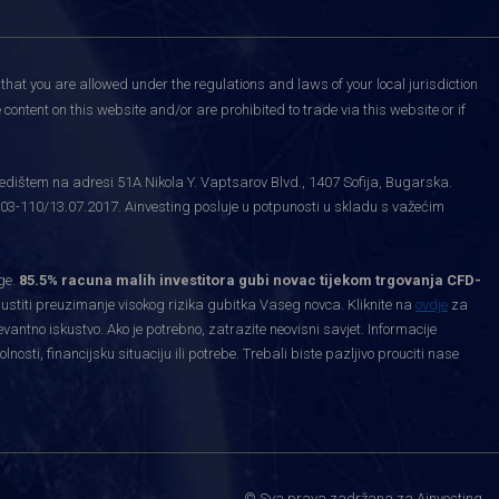
that you are allowed under the regulations and laws of your local jurisdiction
content on this website and/or are prohibited to trade via this website or if
edištem na adresi 51A Nikola Y. Vaptsarov Blvd., 1407 Sofija, Bugarska.
03-110/13.07.2017. Ainvesting posluje u potpunosti u skladu s važećim
ge.
85.5% racuna malih investitora gubi novac tijekom trgovanja CFD-
priustiti preuzimanje visokog rizika gubitka Vaseg novca. Kliknite na
ovdje
za
levantno iskustvo. Ako je potrebno, zatrazite neovisni savjet. Informacije
ti, financijsku situaciju ili potrebe. Trebali biste pazljivo prouciti nase
.
© Sva prava zadržana za Ainvesting