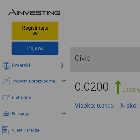
Registrirajte
se
Prijava
Civic
Hrvatski
Trgovanje proizvodima
0.0200
6.1200%
Platforme
Visoko:
Nisko:
0.0193
Edukacija
Vijesti i analize