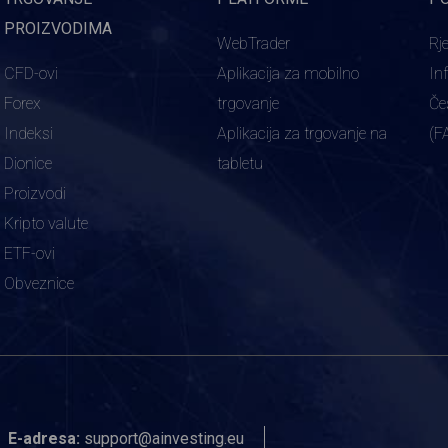
PROIZVODIMA
WebTrader
Rj
CFD-ovi
Aplikacija za mobilno
In
Forex
trgovanje
Če
Indeksi
Aplikacija za trgovanje na
(F
Dionice
tabletu
Proizvodi
Kripto valute
ETF-ovi
Obveznice
E-adresa:
support@ainvesting.eu