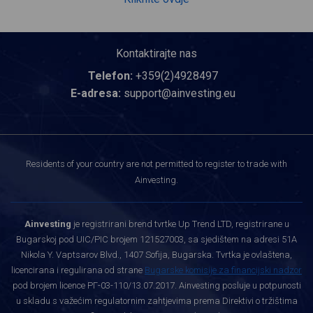
Kontaktirajte nas
Telefon:
+359(2)4928497
E-adresa:
support@ainvesting.eu
Residents of your country are not permitted to register to trade with
Ainvesting.
Ainvesting
je registrirani brend tvrtke Up Trend LTD, registrirane u
Bugarskoj pod UIC/PIC brojem 121527003, sa sjedištem na adresi 51A
Nikola Y. Vaptsarov Blvd., 1407 Sofija, Bugarska. Tvrtka je ovlaštena,
licencirana i regulirana od strane
Bugarske komisije za financijski nadzor
pod brojem licence РГ-03-110/13.07.2017. Ainvesting posluje u potpunosti
u skladu s važećim regulatornim zahtjevima prema Direktivi o tržištima