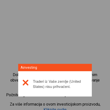
Ainvesting
Dobijte trenutni pristup najpopularnijim dostupnim
obveznicama izravno na našoj platformi za trgovanje
Traderi iz Vaše zemlje (United
CFD-ovima.
States) nisu prihvaćeni.
Počnite trgovati CFD-ovima za
Soybean
Za više informacija o ovom investicijskom proizvodu,
Kliknite ovdje