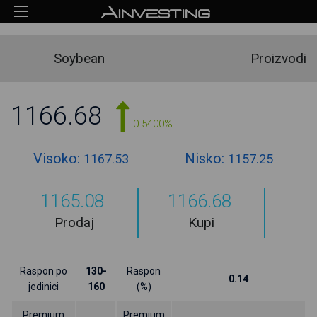
Soybean
Proizvodi
1166.68
0.5400%
Visoko:
Nisko:
1167.53
1157.25
1165.08
1166.68
Prodaj
Kupi
Raspon po
130-
Raspon
0.14
jedinici
160
(%)
Premium
Premium