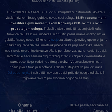
financijskih instrumenata (MiFID).
UPOZORENJE NA RIZIK: CFD-ovi su kompleksni instrumenti i dolaze s
visokim rizikom brzog gubitka novca radi poluge.
85.5% racuna malih
investitora gubi novac tijekom trgovanja CFD-ovima s ovim
pruzateljem usluga.
Trebali biste razmisliti razumijete li kako
funkcioniraju CFD-ovi i mozete li si priustiti preuzimanje visokog rizika
gubitka Vaseg novca. Kliknite na
ovdje
za citanje cjelovitog upozorenja na
rizik i osigurajte da razumijete ukljucene rizike prije nastavka, uzevsi u
obzir svoje relevantno iskustvo. Ako je potrebno, zatrazite neovisni savjet.
Informacije sadrzane na ovoj mreznoj stranici i objava dokumenata je
samo opcenite prirode i ne uzimaju u obzir Vase osobne okolnosti,
financijsku situaciju ili potrebe. Trebali biste pazljivo prouciti nase
Odredbe i uvjete
i zatraziti neovisan savjet prije donosenja odluke je li
trgovanje takvim proizvodima pogodno za Vas.
O nama
© Sva prava zadržana za
Odredbe i ugovori
Ainvesting