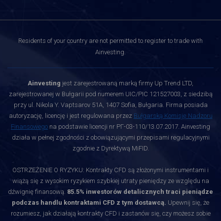
Residents of your country are not permitted to register to trade with
Ainvesting.
Ainvesting
jest zarejestrowaną marką firmy Up Trend LTD,
zarejestrowanej w Bułgarii pod numerem UIC/PIC 121527003, z siedzibą
przy ul. Nikola Y. Vaptsarov 51A, 1407 Sofia, Bułgaria. Firma posiada
autoryzację, licencję i jest regulowana przez
Bułgarską Komisję Nadzoru
Finansowego
na podstawie licencji nr РГ-03-110/13.07.2017. Ainvesting
działa w pełnej zgodności z obowiązującymi przepisami regulacyjnymi
zgodnie z Dyrektywą MiFID.
OSTRZEŻENIE O RYZYKU: Kontrakty CFD są złożonymi instrumentami i
wiążą się z wysokim ryzykiem szybkiej utraty pieniędzy ze względu na
dźwignię finansową.
85.5% inwestorów detalicznych traci pieniądze
podczas handlu kontraktami CFD z tym dostawcą.
Upewnij się, że
rozumiesz, jak działają kontrakty CFD i zastanów się, czy możesz sobie