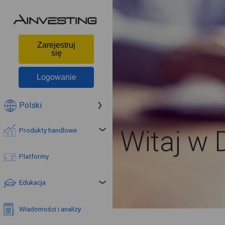
Zarejestruj
się
Logowanie
Polski
Witaj w 
Produkty handlowe
Platformy
Edukacja
Wiadomości i analizy