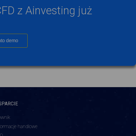
FD z Ainvesting już
to demo
SPARCIE
ownik
formacje handlowe
AQ