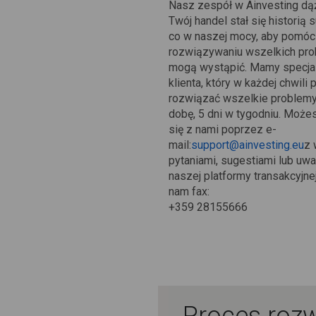
Nasz zespół w Ainvesting dąż
Twój handel stał się historią 
co w naszej mocy, aby pomóc
rozwiązywaniu wszelkich pro
mogą wystąpić. Mamy specjal
klienta, który w każdej chwili
rozwiązać wszelkie problemy
dobę, 5 dni w tygodniu. Moż
się z nami poprzez e-
mail:
support@ainvesting.eu
z 
pytaniami, sugestiami lub u
naszej platformy transakcyjnej
nam fax:
+359 28155666