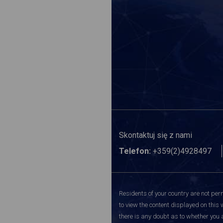
Skontaktuj się z nami
Telefon:
+359(2)4928497
Residents of your country are not perm
to view the content displayed on this 
there is any doubt as to whether you a