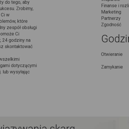
y do tego, aby
Finanse i rozl
sukcesu. Zrobimy,
Marketing
 Ci w
Partnerzy
blemów, które
Zgodność
ny zespół obsługi
 pomoże Ci
Godzi
, 24 godziny na
esz skontaktować
Otwieranie
wszelkimi
wagami dotyczącymi
Zamykanie
. lub wysyłając