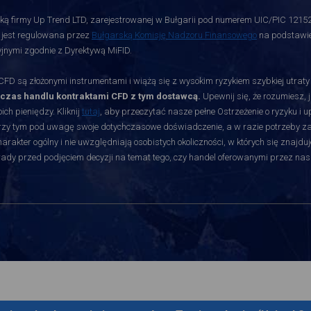
ą firmy Up Trend LTD, zarejestrowanej w Bułgarii pod numerem UIC/PIC 12152700
i jest regulowana przez
Bułgarską Komisję Nadzoru Finansowego
na podstawie 
jnymi zgodnie z Dyrektywą MiFID.
D są złożonymi instrumentami i wiążą się z wysokim ryzykiem szybkiej utrat
dczas handlu kontraktami CFD z tym dostawcą.
Upewnij się, że rozumiesz, 
ch pieniędzy. Kliknij
tutaj
, aby przeczytać nasze pełne Ostrzeżenie o ryzyku i 
rzy tym pod uwagę swoje dotychczasowe doświadczenie, a w razie potrzeby zasię
akter ogólny i nie uwzględniają osobistych okoliczności, w których się znajduj
orady przed podjęciem decyzji na temat tego, czy handel oferowanymi przez nas