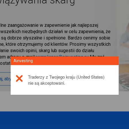
wiązywania skarg
ilne zaangażowanie w zapewnienie jak najlepszej
e wszelkich niezbędnych działań w celu zapewnienia, że
 są dobrze słyszalne i spełnione. Bardzo cenimy sobie
ne, które otrzymujemy od klientów. Prosimy wszystkich
nie swoich opinii, skarg lub sugestii do działu
em adresu e-mail:
compliance@ainvesting.eu
,My zaś
Ainvesting
 ostateczne rozwiązanie dla każdego zapytania, które
",
Traderzy z Twojego kraju (United States)
taj, aby uzyskać więcej informacji.
nie są akceptowani.