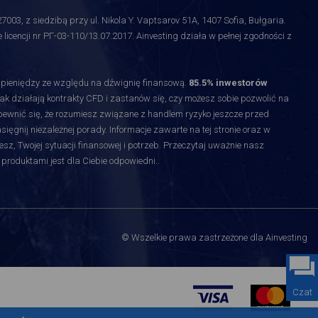
3, z siedzibą przy ul. Nikola Y. Vaptsarov 51A, 1407 Sofia, Bułgaria.
licencji nr РГ-03-110/13.07.2017. Ainvesting działa w pełnej zgodności z
y pieniędzy ze względu na dźwignię finansową.
85.5% inwestorów
jak działają kontrakty CFD i zastanów się, czy możesz sobie pozwolić na
upewnić się, że rozumiesz związane z handlem ryzyko jeszcze przed
gnij niezależnej porady. Informacje zawarte na tej stronie oraz w
esz, Twojej sytuacji finansowej i potrzeb. Przeczytaj uważnie nasz
 produktami jest dla Ciebie odpowiedni.
.
© Wszelkie prawa zastrzeżone dla Ainvesting
Czat