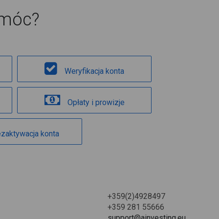
omóc?
Weryfikacja konta
Opłaty i prowizje
zaktywacja konta
+359(2)4928497
+359 281 55666
support@ainvesting.eu