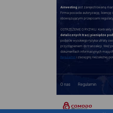
Ainvesting
jest zarejestrowaną mark
Firma posiada autoryzację, licencję 
obowiązującymi przepisami regulacy
OSTRZEŻENIE O RYZYKU: Kontrakty CF
detalicznych traci pieniądze po
podjęcie wysokiego ryzyka utraty swoi
przystąpieniem do transakcji. Weź p
dokumentach informacyjnych mają char
Regulamin
i zasięgnij niezależnej p
O nas
Regulamin