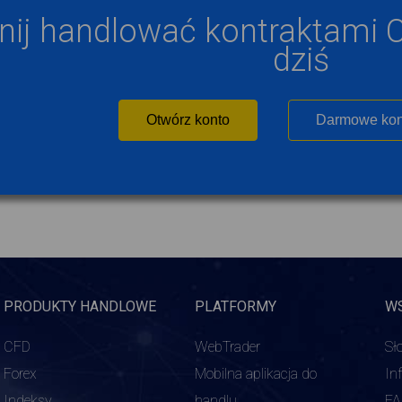
nij handlować kontraktami C
dziś
Otwórz konto
Darmowe kon
PRODUKTY HANDLOWE
PLATFORMY
W
CFD
WebTrader
Sł
Forex
Mobilna aplikacja do
In
Indeksy
handlu
F