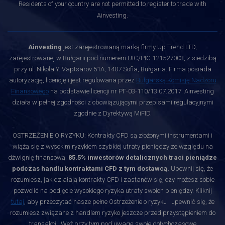
Residents of your country are not permitted to register to trade with
Ainvesting.
Ainvesting
jest zarejestrowaną marką firmy Up Trend LTD,
zarejestrowanej w Bułgarii pod numerem UIC/PIC 121527003, z siedzibą
przy ul. Nikola Y. Vaptsarov 51A, 1407 Sofia, Bułgaria. Firma posiada
autoryzację, licencję i jest regulowana przez
Bułgarską Komisję Nadzoru
Finansowego
na podstawie licencji nr РГ-03-110/13.07.2017. Ainvesting
działa w pełnej zgodności z obowiązującymi przepisami regulacyjnymi
zgodnie z Dyrektywą MiFID.
OSTRZEŻENIE O RYZYKU: Kontrakty CFD są złożonymi instrumentami i
wiążą się z wysokim ryzykiem szybkiej utraty pieniędzy ze względu na
dźwignię finansową.
85.5% inwestorów detalicznych traci pieniądze
podczas handlu kontraktami CFD z tym dostawcą.
Upewnij się, że
rozumiesz, jak działają kontrakty CFD i zastanów się, czy możesz sobie
pozwolić na podjęcie wysokiego ryzyka utraty swoich pieniędzy. Kliknij
tutaj
, aby przeczytać nasze pełne Ostrzeżenie o ryzyku i upewnić się, że
rozumiesz związane z handlem ryzyko jeszcze przed przystąpieniem do
transakcji. Weź przy tym pod uwagę swoje dotychczasowe