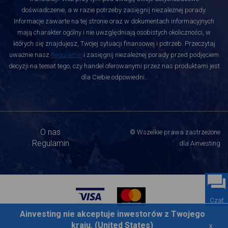
doświadczenie, a w razie potrzeby zasięgnij niezależnej porady.
Informacje zawarte na tej stronie oraz w dokumentach informacyjnych
mają charakter ogólny i nie uwzględniają osobistych okoliczności, w
których się znajdujesz, Twojej sytuacji finansowej i potrzeb. Przeczytaj
uważnie nasz
Regulamin
i zasięgnij niezależnej porady przed podjęciem
decyzji na temat tego, czy handel oferowanymi przez nas produktami jest
dla Ciebie odpowiedni.
.
O nas
© Wszelkie prawa zastrzeżone
Regulamin
dla Ainvesting
Czat
Ainvesting nie akceptuje inwestorów z Twojego
kraju. (United States)
x