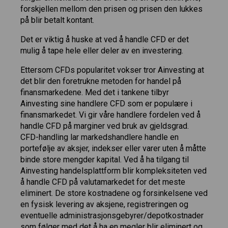
forskjellen mellom den prisen og prisen den lukkes
på blir betalt kontant.
Det er viktig å huske at ved å handle CFD er det
mulig å tape hele eller deler av en investering.
Ettersom CFDs popularitet vokser tror Ainvesting at
det blir den foretrukne metoden for handel på
finansmarkedene. Med det i tankene tilbyr
Ainvesting sine handlere CFD som er populære i
finansmarkedet. Vi gir våre handlere fordelen ved å
handle CFD på marginer ved bruk av gjeldsgrad.
CFD-handling lar markedshandlere handle en
portefølje av aksjer, indekser eller varer uten å måtte
binde store mengder kapital. Ved å ha tilgang til
Ainvesting handelsplattform blir kompleksiteten ved
å handle CFD på valutamarkedet for det meste
eliminert. De store kostnadene og forsinkelsene ved
en fysisk levering av aksjene, registreringen og
eventuelle administrasjonsgebyrer/depotkostnader
som følger med det å ha en megler blir eliminert og