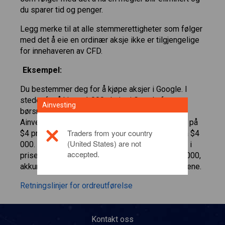
du sparer tid og penger.
Legg merke til at alle stemmerettigheter som følger
med det å eie en ordinær aksje ikke er tilgjengelige
for innehaveren av CFD.
Eksempel:
Du bestemmer deg for å kjøpe aksjer i Google. I
stedet for å kjøpe 1 000 aksjer i Google fra en
Ainvesting
børsmegler kjøper du 1 000 CFD i Google på
Ainvesting handelsplattform. Hvis det blir et fall på
Traders from your country
$4 pr aksje i prisen for Google vil du få et tap på $4
(United States) are not
000. Men hvis det blir en stigning på $4 pr aksje i
accepted.
prisen for Google vil du få en fortjeneste på $4 000,
akkurat som om du hadde kjøpt de faktiske aksjene.
Retningslinjer for ordreutførelse
Kontakt oss