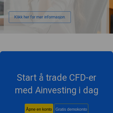
Klikk her for mer informasjon.
Start å trade CFD-er
med Ainvesting i dag
Åpne en konto
Gratis demokonto