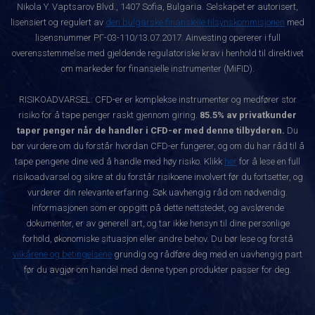
Nikola Y. Vaptsarov Blvd., 1407 Sofia, Bulgaria. Selskapet er autorisert,
lisensiert og regulert av
den bulgarske finansielle tilsynskommisjonen
med
lisensnummer РГ-03-110/13.07.2017. Ainvesting opererer i full
overensstemmelse med gjeldende regulatoriske krav i henhold til direktivet
om markeder for finansielle instrumenter (MiFID).
RISIKOADVARSEL: CFD-er er komplekse instrumenter og medfører stor
risiko for å tape penger raskt gjennom giring.
85.5% av privatkunder
taper penger når de handler i CFD-er med denne tilbyderen.
Du
bør vurdere om du forstår hvordan CFD-er fungerer, og om du har råd til å
tape pengene dine ved å handle med høy risiko. Klikk
her
for å lese en full
risikoadvarsel og sikre at du forstår risikoene involvert før du fortsetter, og
vurderer din relevante erfaring. Søk uavhengig råd om nødvendig.
Informasjonen som er oppgitt på dette nettstedet, og avslørende
dokumenter, er av generell art, og tar ikke hensyn til dine personlige
forhold, økonomiske situasjon eller andre behov. Du bør lese og forstå
vilkårene og betingelsene
grundig og rådføre deg med en uavhengig part
før du avgjør om handel med denne typen produkter passer for deg.