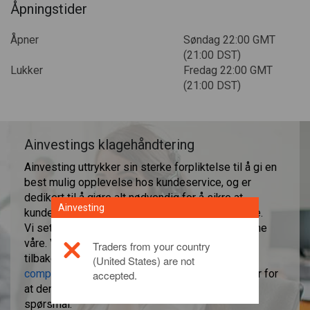
Åpningstider
Åpner
Søndag 22:00 GMT
(21:00 DST)
Lukker
Fredag 22:00 GMT
(21:00 DST)
Ainvestings klagehåndtering
Ainvesting uttrykker sin sterke forpliktelse til å gi en
best mulig opplevelse hos kundeservice, og er
dedikert til å gjøre alt nødvendig for å sikre at
Ainvesting
kundenes behov blir hørt og møtt på en god måte.
Vi setter stor pris på tilbakemeldinger fra kundene
våre. Vi ber alle kundene våre om å sende sine
Traders from your country
tilbakemeldinger, klager eller forslag til
(United States) are not
compliance@ainvesting.eu
-avdelingen, og sørger for
accepted.
at den endelige løsningen blir funnet til hvert
spørsmål.