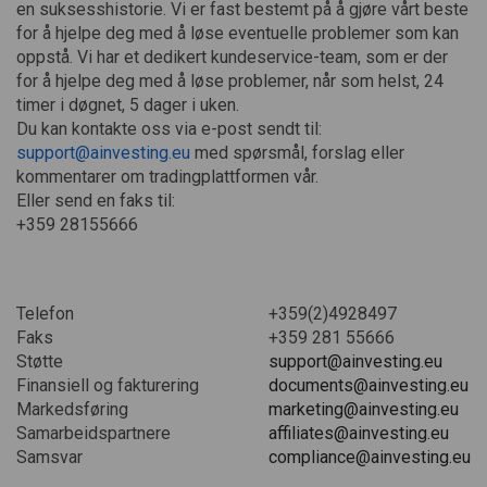
en suksesshistorie. Vi er fast bestemt på å gjøre vårt beste
for å hjelpe deg med å løse eventuelle problemer som kan
oppstå. Vi har et dedikert kundeservice-team, som er der
for å hjelpe deg med å løse problemer, når som helst, 24
timer i døgnet, 5 dager i uken.
Du kan kontakte oss via e-post sendt til:
support@ainvesting.eu
med spørsmål, forslag eller
kommentarer om tradingplattformen vår.
Eller send en faks til:
+359 28155666
Telefon
+359(2)4928497
Faks
+359 281 55666
Støtte
support@ainvesting.eu
Finansiell og fakturering
documents@ainvesting.eu
Markedsføring
marketing@ainvesting.eu
Samarbeidspartnere
affiliates@ainvesting.eu
Samsvar
compliance@ainvesting.eu