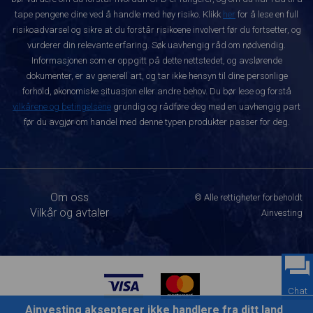
tape pengene dine ved å handle med høy risiko. Klikk
her
for å lese en full
risikoadvarsel og sikre at du forstår risikoene involvert før du fortsetter, og
vurderer din relevante erfaring. Søk uavhengig råd om nødvendig.
Informasjonen som er oppgitt på dette nettstedet, og avslørende
dokumenter, er av generell art, og tar ikke hensyn til dine personlige
forhold, økonomiske situasjon eller andre behov. Du bør lese og forstå
vilkårene og betingelsene
grundig og rådføre deg med en uavhengig part
før du avgjør om handel med denne typen produkter passer for deg.
Om oss
© Alle rettigheter forbeholdt
Vilkår og avtaler
Ainvesting
Chat
Ainvesting aksepterer ikke handlere fra ditt land