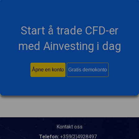
Start å trade CFD-er
med Ainvesting i dag
Åpne en konto
Gratis demokonto
Kontakt oss
Telefon:
+359(2)4928497