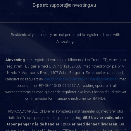
E-post:
support@ainvesting.eu
Residents of your country are not permitted to register to trade with
Ainvesting.
Ainvesting
er et registrert varemerke tilhørende Up Trend LTD, et selskap
registrert i Bulgaria med UIC/PIC 121527003, med hovedkontor på 51A
Nikola Y. Vaptsarov Blvd., 1407 Sofia, Bulgaria. Selskapet er autorisert,
lisensiert og regulert av
den bulgarske finansielle tilsynskommisjonen
med
lisensnummer РГ-03-110/13.07.2017. Ainvesting opererer i full
overensstemmelse med gjeldende regulatoriske krav i henhold til direktivet
om markeder for finansielle instrumenter (MiFID).
RISIKOADVARSEL: CFD-er er komplekse instrumenter og medfører stor
risiko for å tape penger raskt gjennom giring.
85.5% av privatkunder
taper penger når de handler i CFD-er med denne tilbyderen.
Du
bør vurdere om du forstår hvordan CFD-er fungerer, og om du har råd til å