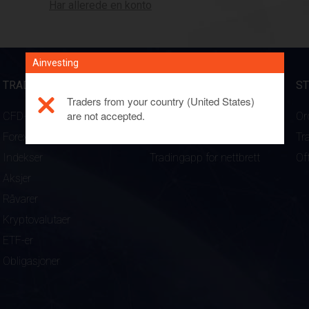
Har allerede en konto
Ainvesting
TRADINGPRODUKTER
PLATTFORMER
S
Traders from your country (United States)
are not accepted.
CFD-er
WebTrader
Or
Forex
Tradingapp for mobil
Tr
Indekser
Tradingapp for nettbrett
Of
Aksjer
Råvarer
Kryptovalutaer
ETF-er
Obligasjoner