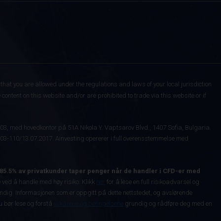
that you are allowed under the regulations and laws of your local jurisdiction
content on this website and/or are prohibited to trade via this website or if
003, med hovedkontor på 51A Nikola Y. Vaptsarov Blvd., 1407 Sofia, Bulgaria.
-110/13.07.2017. Ainvesting opererer i full overensstemmelse med
85.5% av privatkunder taper penger når de handler i CFD-er med
ved å handle med høy risiko. Klikk
her
for å lese en full risikoadvarsel og
vendig. Informasjonen som er oppgitt på dette nettstedet, og avslørende
Du bør lese og forstå
vilkårene og betingelsene
grundig og rådføre deg med en