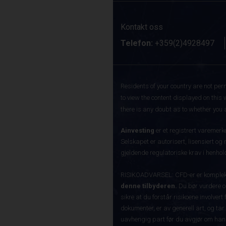
Kontakt oss
Telefon:
+359(2)4928497
Residents of your country are not perm
to view the content displayed on this 
there is any doubt as to whether you a
Ainvesting
er et registrert varemer
Selskapet er autorisert, lisensiert og
gjeldende regulatoriske krav i henhold
RISIKOADVARSEL: CFD-er er komplekse
denne tilbyderen.
Du bør vurdere o
sikre at du forstår risikoene involve
dokumenter, er av generell art, og tar
uavhengig part før du avgjør om han