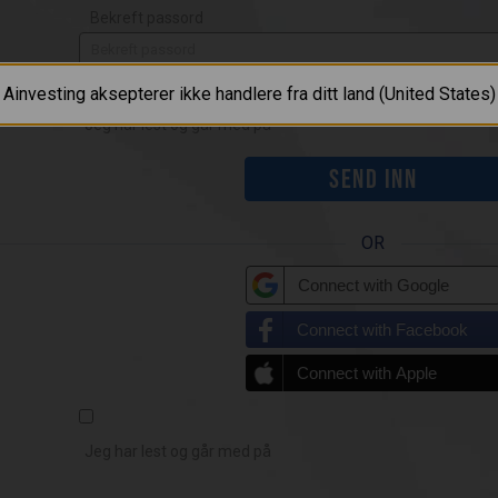
Bekreft passord
Ainvesting aksepterer ikke handlere fra ditt land (United States)
Jeg har lest og går med på
OR
Connect with Google
Connect with Facebook
Connect with Apple
Jeg har lest og går med på