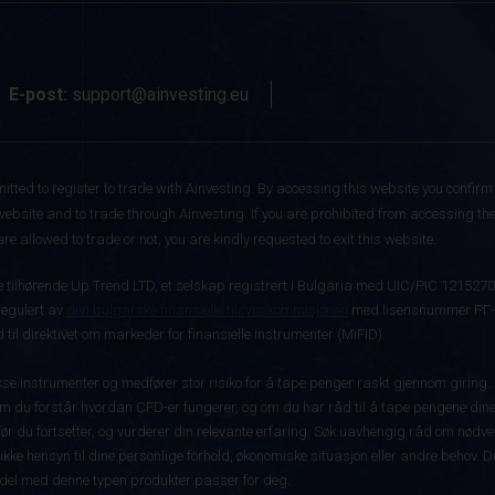
E-post:
support@ainvesting.eu
itted to register to trade with Ainvesting.
By accessing this website you confirm 
website and to trade through Ainvesting. If you are prohibited from accessing the 
re allowed to trade or not, you are kindly requested to exit this website.
ke tilhørende Up Trend LTD, et selskap registrert i Bulgaria med UIC/PIC 121527
 regulert av
den bulgarske finansielle tilsynskommisjonen
med lisensnummer РГ-03
 til direktivet om markeder for finansielle instrumenter (MiFID).
 instrumenter og medfører stor risiko for å tape penger raskt gjennom giring.
m du forstår hvordan CFD-er fungerer, og om du har råd til å tape pengene dine 
rt før du fortsetter, og vurderer din relevante erfaring. Søk uavhengig råd om nød
 ikke hensyn til dine personlige forhold, økonomiske situasjon eller andre behov. 
del med denne typen produkter passer for deg.