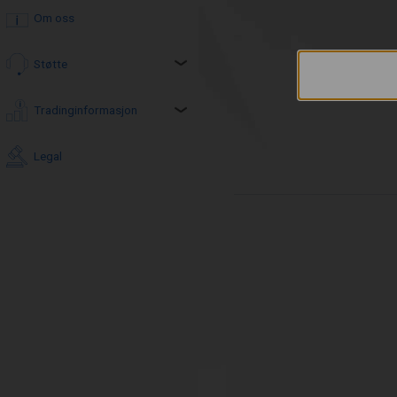
Om oss
Støtte
Tradinginformasjon
Legal