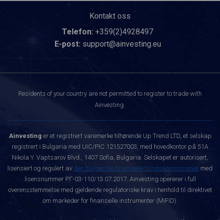
Kontakt oss
Telefon:
+359(2)4928497
E-post:
support@ainvesting.eu
Residents of your country are not permitted to register to trade with
Ainvesting.
Ainvesting
er et registrert varemerke tilhørende Up Trend LTD, et selskap
registrert i Bulgaria med UIC/PIC 121527003, med hovedkontor på 51A
Nikola Y. Vaptsarov Blvd., 1407 Sofia, Bulgaria. Selskapet er autorisert,
lisensiert og regulert av
den bulgarske finansielle tilsynskommisjonen
med
lisensnummer РГ-03-110/13.07.2017. Ainvesting opererer i full
overensstemmelse med gjeldende regulatoriske krav i henhold til direktivet
om markeder for finansielle instrumenter (MiFID).