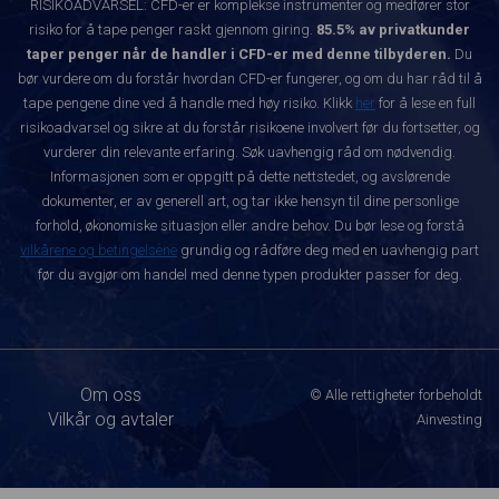
RISIKOADVARSEL: CFD-er er komplekse instrumenter og medfører stor
risiko for å tape penger raskt gjennom giring.
85.5% av privatkunder
taper penger når de handler i CFD-er med denne tilbyderen.
Du
bør vurdere om du forstår hvordan CFD-er fungerer, og om du har råd til å
tape pengene dine ved å handle med høy risiko. Klikk
her
for å lese en full
risikoadvarsel og sikre at du forstår risikoene involvert før du fortsetter, og
vurderer din relevante erfaring. Søk uavhengig råd om nødvendig.
Informasjonen som er oppgitt på dette nettstedet, og avslørende
dokumenter, er av generell art, og tar ikke hensyn til dine personlige
forhold, økonomiske situasjon eller andre behov. Du bør lese og forstå
vilkårene og betingelsene
grundig og rådføre deg med en uavhengig part
før du avgjør om handel med denne typen produkter passer for deg.
Om oss
© Alle rettigheter forbeholdt
Vilkår og avtaler
Ainvesting