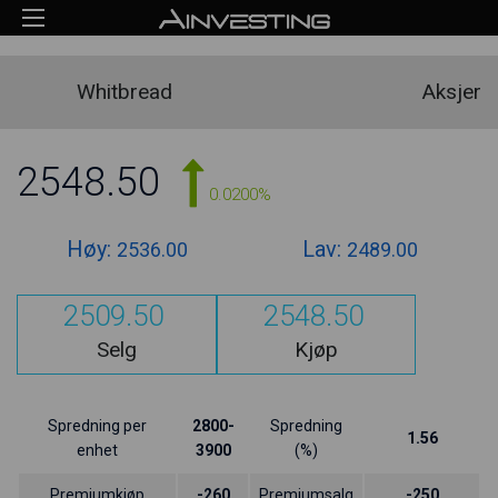
Whitbread
Aksjer
2548.50
0.0200%
Høy:
Lav:
2536.00
2489.00
2509.50
2548.50
Selg
Kjøp
Spredning per
2800-
Spredning
1.56
enhet
3900
(%)
Premiumkjøp
-260
Premiumsalg
-250