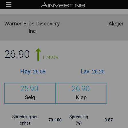
Warner Bros Discovery
Aksjer
Inc
26.90
1.7400%
Høy:
Lav:
26.58
26.20
25.90
26.90
Selg
Kjøp
Spredning per
Spredning
70-100
3.87
enhet
(%)