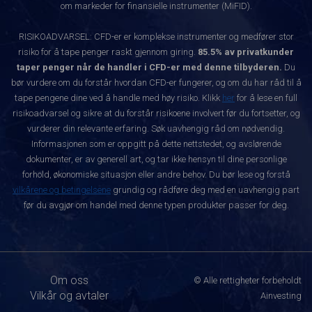
om markeder for finansielle instrumenter (MiFID).
RISIKOADVARSEL: CFD-er er komplekse instrumenter og medfører stor
risiko for å tape penger raskt gjennom giring.
85.5% av privatkunder
taper penger når de handler i CFD-er med denne tilbyderen.
Du
bør vurdere om du forstår hvordan CFD-er fungerer, og om du har råd til å
tape pengene dine ved å handle med høy risiko. Klikk
her
for å lese en full
risikoadvarsel og sikre at du forstår risikoene involvert før du fortsetter, og
vurderer din relevante erfaring. Søk uavhengig råd om nødvendig.
Informasjonen som er oppgitt på dette nettstedet, og avslørende
dokumenter, er av generell art, og tar ikke hensyn til dine personlige
forhold, økonomiske situasjon eller andre behov. Du bør lese og forstå
vilkårene og betingelsene
grundig og rådføre deg med en uavhengig part
før du avgjør om handel med denne typen produkter passer for deg.
Om oss
© Alle rettigheter forbeholdt
Vilkår og avtaler
Ainvesting