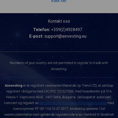
klikk her
Kontakt oss
Telefon:
+359(2)4928497
E-post:
support@ainvesting.eu
Residents of your country are not permitted to register to trade with
Ainvesting.
Ainvesting
er et registrert varemerke tilhørende Up Trend LTD, et selskap
registrert i Bulgaria med UIC/PIC 121527003, med hovedkontor på 51A
Nikola Y. Vaptsarov Blvd., 1407 Sofia, Bulgaria. Selskapet er autorisert,
lisensiert og regulert av
den bulgarske finansielle tilsynskommisjonen
med
lisensnummer РГ-03-110/13.07.2017. Ainvesting opererer i full
overensstemmelse med gjeldende regulatoriske krav i henhold til direktivet