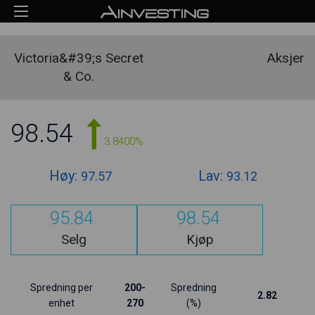
Victoria&#39;s Secret
Aksjer
& Co.
98.54
3.8400%
Høy:
Lav:
97.57
93.12
95.84
98.54
Selg
Kjøp
Spredning per
200-
Spredning
2.82
enhet
270
(%)