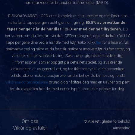
om markeder for finansielle instrumenter (MiFID).
RISIKOADVARSEL: CFD-er er komplekse instrumenter og medfører stor
risiko for å tape penger raskt gjennom giring.
85.5% av privatkunder
taper penger når de handler i CFD-er med denne tilbyderen.
Du
bør vurdere om du forstår hvordan CFD-er fungerer, og om du har råd til å
tape pengene dine ved å handle med høy risiko. Klikk
her
for å lese en full
risikoadvarsel og sikre at du forstår risikoene involvert før du fortsetter, og
vurderer din relevante erfaring. Søk uavhengig råd om nødvendig.
Informasjonen som er oppgitt på dette nettstedet, og avslørende
dokumenter, er av generell art, og tar ikke hensyn til dine personlige
forhold, økonomiske situasjon eller andre behov. Du bør lese og forstå
vilkårene og betingelsene
grundig og rådføre deg med en uavhengig part
før du avgjør om handel med denne typen produkter passer for deg.
Om oss
© Alle rettigheter forbeholdt
Vilkår og avtaler
Ainvesting