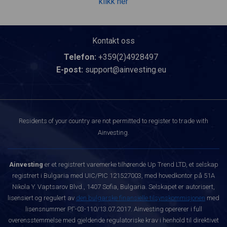
klikk her
Kontakt oss
Telefon:
+359(2)4928497
E-post:
support@ainvesting.eu
Residents of your country are not permitted to register to trade with
Ainvesting.
Ainvesting
er et registrert varemerke tilhørende Up Trend LTD, et selskap
registrert i Bulgaria med UIC/PIC 121527003, med hovedkontor på 51A
Nikola Y. Vaptsarov Blvd., 1407 Sofia, Bulgaria. Selskapet er autorisert,
lisensiert og regulert av
den bulgarske finansielle tilsynskommisjonen
med
lisensnummer РГ-03-110/13.07.2017. Ainvesting opererer i full
overensstemmelse med gjeldende regulatoriske krav i henhold til direktivet