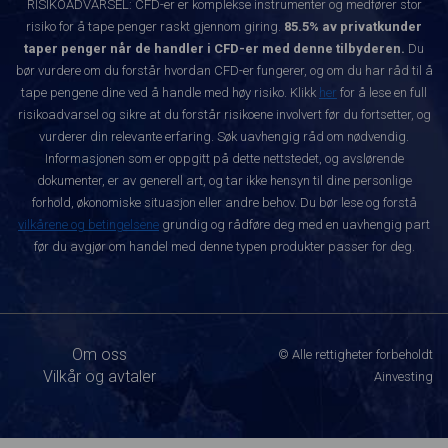
RISIKOADVARSEL: CFD-er er komplekse instrumenter og medfører stor
risiko for å tape penger raskt gjennom giring.
85.5% av privatkunder
taper penger når de handler i CFD-er med denne tilbyderen.
Du
bør vurdere om du forstår hvordan CFD-er fungerer, og om du har råd til å
tape pengene dine ved å handle med høy risiko. Klikk
her
for å lese en full
risikoadvarsel og sikre at du forstår risikoene involvert før du fortsetter, og
vurderer din relevante erfaring. Søk uavhengig råd om nødvendig.
Informasjonen som er oppgitt på dette nettstedet, og avslørende
dokumenter, er av generell art, og tar ikke hensyn til dine personlige
forhold, økonomiske situasjon eller andre behov. Du bør lese og forstå
vilkårene og betingelsene
grundig og rådføre deg med en uavhengig part
før du avgjør om handel med denne typen produkter passer for deg.
Om oss
© Alle rettigheter forbeholdt
Vilkår og avtaler
Ainvesting