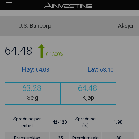
U.S. Bancorp
Aksjer
64.48
0.1300%
Høy:
Lav:
64.03
63.10
63.28
64.48
Selg
Kjøp
Spredning per
Spredning
42-120
1.90
enhet
(%)
Premiumkjøp
-35
Premiumsalg
-30