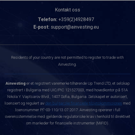
Kontakt oss
Telefon:
+359(2)4928497
E-post:
support@ainvesting.eu
Residents of your country are not permitted to register to trade with
Ainvesting.
Ainvesting
er et registrert varemerke tilhørende Up Trend LTD, et selskap
registrert i Bulgaria med UIC/PIC 121527003, med hovedkontor på 51A
Nikola Y. Vaptsarov Blvd., 1407 Sofia, Bulgaria. Selskapet er autorisert,
lisensiert og regulert av
den bulgarske finansielle tilsynskommisjonen
med
lisensnummer РГ-03-110/13.07.2017. Ainvesting opererer i full
overensstemmelse med gjeldende regulatoriske krav i henhold til direktivet
om markeder for finansielle instrumenter (MiFID).