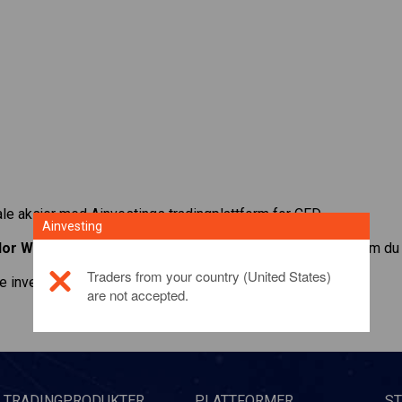
le aksjer med Ainvestings tradingplattform for CFD.
Ainvesting
lor Wimpey
. Få noteringer i sanntid og motta utbytte som om du 
Traders from your country (United States)
e investeringsproduktet,
klikk her
are not accepted.
TRADINGPRODUKTER
PLATTFORMER
S