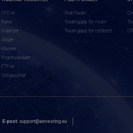
CFD-er
WebTrader
Or
Forex
Tradingapp for mobil
Tr
Indekser
Tradingapp for nettbrett
Of
Aksjer
Råvarer
Kryptovalutaer
ETF-er
Obligasjoner
E-post:
support@ainvesting.eu