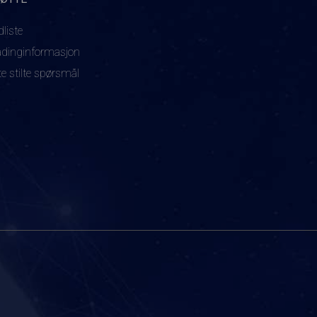
dliste
adinginformasjon
te stilte spørsmål