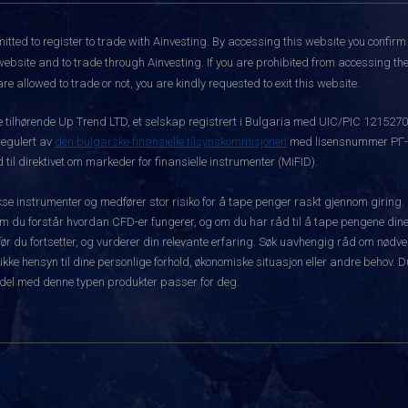
itted to register to trade with Ainvesting.
By accessing this website you confirm 
website and to trade through Ainvesting. If you are prohibited from accessing the 
re allowed to trade or not, you are kindly requested to exit this website.
ke tilhørende Up Trend LTD, et selskap registrert i Bulgaria med UIC/PIC 121527
 regulert av
den bulgarske finansielle tilsynskommisjonen
med lisensnummer РГ-03
 til direktivet om markeder for finansielle instrumenter (MiFID).
 instrumenter og medfører stor risiko for å tape penger raskt gjennom giring.
m du forstår hvordan CFD-er fungerer, og om du har råd til å tape pengene dine 
rt før du fortsetter, og vurderer din relevante erfaring. Søk uavhengig råd om nød
 ikke hensyn til dine personlige forhold, økonomiske situasjon eller andre behov. 
del med denne typen produkter passer for deg.