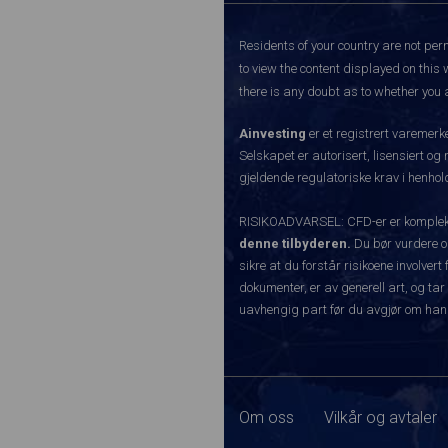
Residents of your country are not perm
to view the content displayed on this 
there is any doubt as to whether you a
Ainvesting
er et registrert varemer
Selskapet er autorisert, lisensiert og
gjeldende regulatoriske krav i henhold
RISIKOADVARSEL: CFD-er er komplekse
denne tilbyderen.
Du bør vurdere o
sikre at du forstår risikoene involve
dokumenter, er av generell art, og tar
uavhengig part før du avgjør om han
Om oss
Vilkår og avtaler