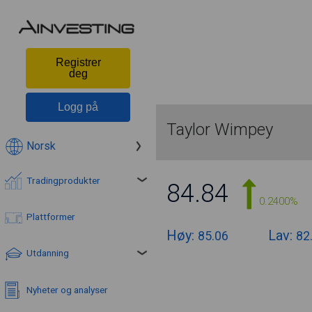
Registrer
deg
Logg på
Taylor Wimpey
Norsk
Tradingprodukter
84.84
0.2400%
Plattformer
Høy:
Lav:
85.06
82
Utdanning
Nyheter og analyser