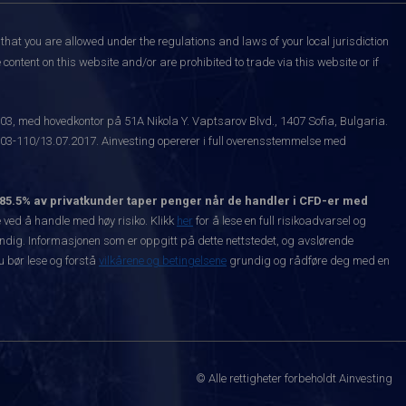
that you are allowed under the regulations and laws of your local jurisdiction
content on this website and/or are prohibited to trade via this website or if
003, med hovedkontor på 51A Nikola Y. Vaptsarov Blvd., 1407 Sofia, Bulgaria.
-110/13.07.2017. Ainvesting opererer i full overensstemmelse med
85.5% av privatkunder taper penger når de handler i CFD-er med
ved å handle med høy risiko. Klikk
her
for å lese en full risikoadvarsel og
vendig. Informasjonen som er oppgitt på dette nettstedet, og avslørende
Du bør lese og forstå
vilkårene og betingelsene
grundig og rådføre deg med en
© Alle rettigheter forbeholdt Ainvesting