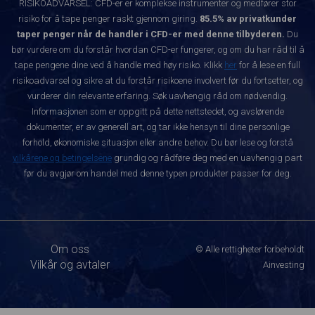
RISIKOADVARSEL: CFD-er er komplekse instrumenter og medfører stor
risiko for å tape penger raskt gjennom giring.
85.5% av privatkunder
taper penger når de handler i CFD-er med denne tilbyderen.
Du
bør vurdere om du forstår hvordan CFD-er fungerer, og om du har råd til å
tape pengene dine ved å handle med høy risiko. Klikk
her
for å lese en full
risikoadvarsel og sikre at du forstår risikoene involvert før du fortsetter, og
vurderer din relevante erfaring. Søk uavhengig råd om nødvendig.
Informasjonen som er oppgitt på dette nettstedet, og avslørende
dokumenter, er av generell art, og tar ikke hensyn til dine personlige
forhold, økonomiske situasjon eller andre behov. Du bør lese og forstå
vilkårene og betingelsene
grundig og rådføre deg med en uavhengig part
før du avgjør om handel med denne typen produkter passer for deg.
Om oss
© Alle rettigheter forbeholdt
Vilkår og avtaler
Ainvesting