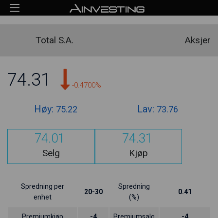
Total S.A.
Aksjer
74.31
-0.4700%
Høy:
Lav:
75.22
73.76
74.01
74.31
Selg
Kjøp
Spredning per
Spredning
20-30
0.41
enhet
(%)
Premiumkjøp
-4
Premiumsalg
-4