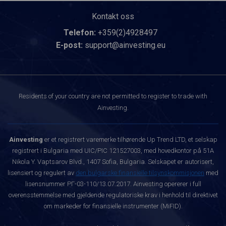
Kontakt oss
Telefon:
+359(2)4928497
E-post:
support@ainvesting.eu
Residents of your country are not permitted to register to trade with
Ainvesting.
Ainvesting
er et registrert varemerke tilhørende Up Trend LTD, et selskap
registrert i Bulgaria med UIC/PIC 121527003, med hovedkontor på 51A
Nikola Y. Vaptsarov Blvd., 1407 Sofia, Bulgaria. Selskapet er autorisert,
lisensiert og regulert av
den bulgarske finansielle tilsynskommisjonen
med
lisensnummer РГ-03-110/13.07.2017. Ainvesting opererer i full
overensstemmelse med gjeldende regulatoriske krav i henhold til direktivet
om markeder for finansielle instrumenter (MiFID).