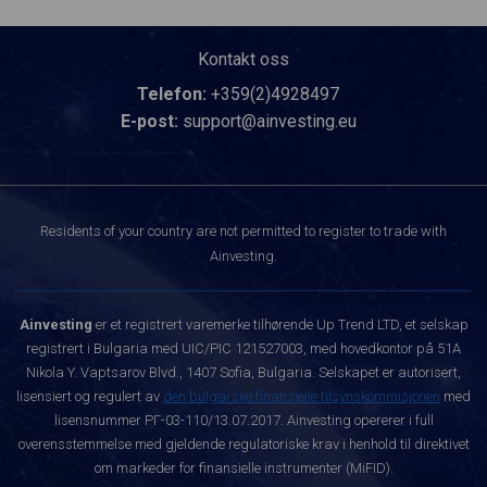
Kontakt oss
Telefon:
+359(2)4928497
E-post:
support@ainvesting.eu
Residents of your country are not permitted to register to trade with
Ainvesting.
Ainvesting
er et registrert varemerke tilhørende Up Trend LTD, et selskap
registrert i Bulgaria med UIC/PIC 121527003, med hovedkontor på 51A
Nikola Y. Vaptsarov Blvd., 1407 Sofia, Bulgaria. Selskapet er autorisert,
lisensiert og regulert av
den bulgarske finansielle tilsynskommisjonen
med
lisensnummer РГ-03-110/13.07.2017. Ainvesting opererer i full
overensstemmelse med gjeldende regulatoriske krav i henhold til direktivet
om markeder for finansielle instrumenter (MiFID).