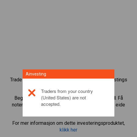
Ainvesting
Trade over 1000 internasjonale aksjer med Ainvestings
tradingplattform for CFD.
Traders from your country
(United States) are not
Begynn å trade CFD-er i
Teva Pharmaceutical
. Få
accepted.
noteringer i sanntid og motta utbytte som om du eide
aksjen selv.
For mer informasjon om dette investeringsproduktet,
klikk her