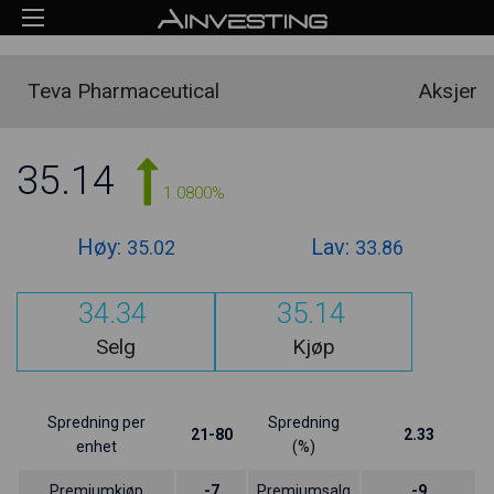
Teva Pharmaceutical
Aksjer
35.14
1.0800%
Høy:
Lav:
35.02
33.86
34.34
35.14
Selg
Kjøp
Spredning per
Spredning
21-80
2.33
enhet
(%)
Premiumkjøp
-7
Premiumsalg
-9