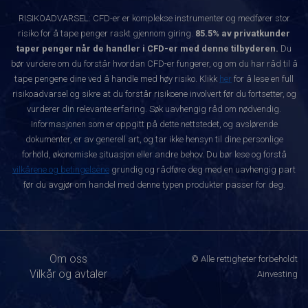
RISIKOADVARSEL: CFD-er er komplekse instrumenter og medfører stor
risiko for å tape penger raskt gjennom giring.
85.5% av privatkunder
taper penger når de handler i CFD-er med denne tilbyderen.
Du
bør vurdere om du forstår hvordan CFD-er fungerer, og om du har råd til å
tape pengene dine ved å handle med høy risiko. Klikk
her
for å lese en full
risikoadvarsel og sikre at du forstår risikoene involvert før du fortsetter, og
vurderer din relevante erfaring. Søk uavhengig råd om nødvendig.
Informasjonen som er oppgitt på dette nettstedet, og avslørende
dokumenter, er av generell art, og tar ikke hensyn til dine personlige
forhold, økonomiske situasjon eller andre behov. Du bør lese og forstå
vilkårene og betingelsene
grundig og rådføre deg med en uavhengig part
før du avgjør om handel med denne typen produkter passer for deg.
Om oss
© Alle rettigheter forbeholdt
Vilkår og avtaler
Ainvesting