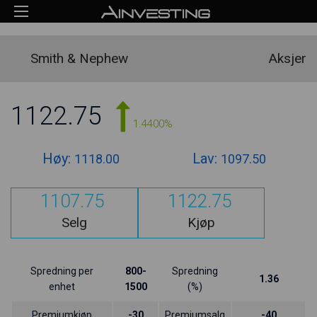
Smith & Nephew
Aksjer
1122.75
1.4400%
Høy:
Lav:
1118.00
1097.50
1107.75
1122.75
Selg
Kjøp
Spredning per
800-
Spredning
1.36
enhet
1500
(%)
Premiumkjøp
-30
Premiumsalg
-40