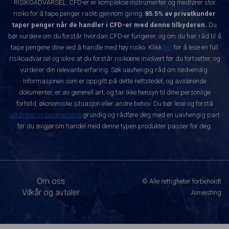
RISIKOADVARSEL: CFD-er er komplekse instrumenter og medfører stor
risiko for å tape penger raskt gjennom giring.
85.5% av privatkunder
taper penger når de handler i CFD-er med denne tilbyderen.
Du
bør vurdere om du forstår hvordan CFD-er fungerer, og om du har råd til å
tape pengene dine ved å handle med høy risiko. Klikk
her
for å lese en full
risikoadvarsel og sikre at du forstår risikoene involvert før du fortsetter, og
vurderer din relevante erfaring. Søk uavhengig råd om nødvendig.
Informasjonen som er oppgitt på dette nettstedet, og avslørende
dokumenter, er av generell art, og tar ikke hensyn til dine personlige
forhold, økonomiske situasjon eller andre behov. Du bør lese og forstå
vilkårene og betingelsene
grundig og rådføre deg med en uavhengig part
før du avgjør om handel med denne typen produkter passer for deg.
Om oss
© Alle rettigheter forbeholdt
Vilkår og avtaler
Ainvesting