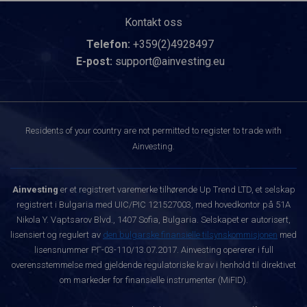
Kontakt oss
Telefon:
+359(2)4928497
E-post:
support@ainvesting.eu
Residents of your country are not permitted to register to trade with
Ainvesting.
Ainvesting
er et registrert varemerke tilhørende Up Trend LTD, et selskap
registrert i Bulgaria med UIC/PIC 121527003, med hovedkontor på 51A
Nikola Y. Vaptsarov Blvd., 1407 Sofia, Bulgaria. Selskapet er autorisert,
lisensiert og regulert av
den bulgarske finansielle tilsynskommisjonen
med
lisensnummer РГ-03-110/13.07.2017. Ainvesting opererer i full
overensstemmelse med gjeldende regulatoriske krav i henhold til direktivet
om markeder for finansielle instrumenter (MiFID).