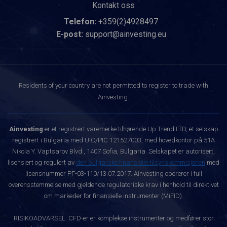
Kontakt oss
Telefon:
+359(2)4928497
E-post:
support@ainvesting.eu
Residents of your country are not permitted to register to trade with
Ainvesting.
Ainvesting
er et registrert varemerke tilhørende Up Trend LTD, et selskap
registrert i Bulgaria med UIC/PIC 121527003, med hovedkontor på 51A
Nikola Y. Vaptsarov Blvd., 1407 Sofia, Bulgaria. Selskapet er autorisert,
lisensiert og regulert av
den bulgarske finansielle tilsynskommisjonen
med
lisensnummer РГ-03-110/13.07.2017. Ainvesting opererer i full
overensstemmelse med gjeldende regulatoriske krav i henhold til direktivet
om markeder for finansielle instrumenter (MiFID).
RISIKOADVARSEL: CFD-er er komplekse instrumenter og medfører stor