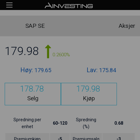
SAP SE
Aksjer
179.98
0.2600%
Høy:
Lav:
179.65
175.84
178.78
179.98
Selg
Kjøp
Spredning per
Spredning
60-120
0.68
enhet
(%)
Premiumkjøp
-5
Premiumsalg
-3