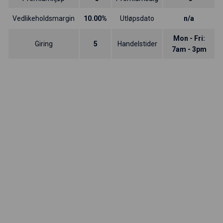
Vedlikeholdsmargin
10.00%
Utløpsdato
n/a
Mon - Fri:
Giring
5
Handelstider
7am - 3pm