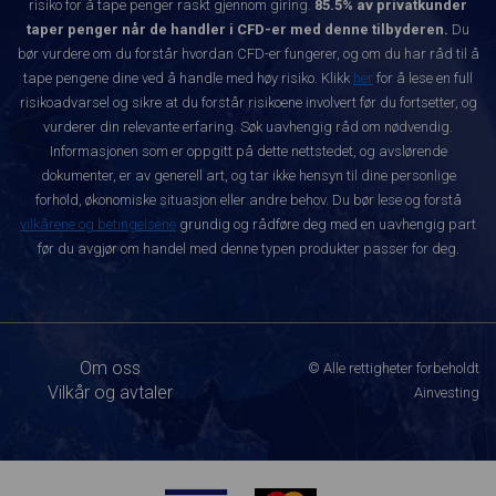
risiko for å tape penger raskt gjennom giring.
85.5% av privatkunder
taper penger når de handler i CFD-er med denne tilbyderen.
Du
bør vurdere om du forstår hvordan CFD-er fungerer, og om du har råd til å
tape pengene dine ved å handle med høy risiko. Klikk
her
for å lese en full
risikoadvarsel og sikre at du forstår risikoene involvert før du fortsetter, og
vurderer din relevante erfaring. Søk uavhengig råd om nødvendig.
Informasjonen som er oppgitt på dette nettstedet, og avslørende
dokumenter, er av generell art, og tar ikke hensyn til dine personlige
forhold, økonomiske situasjon eller andre behov. Du bør lese og forstå
vilkårene og betingelsene
grundig og rådføre deg med en uavhengig part
før du avgjør om handel med denne typen produkter passer for deg.
Om oss
© Alle rettigheter forbeholdt
Vilkår og avtaler
Ainvesting