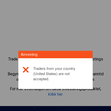
Ainvesting
Trade over 1000 internasjonale aksjer med Ainvestings
tradingplattform for CFD.
Traders from your country
(United States) are not
Begynn å trade CFD-er i
SAP SE
. Få noteringer i sanntid
accepted.
og motta utbytte som om du eide aksjen selv.
For mer informasjon om dette investeringsproduktet,
klikk her