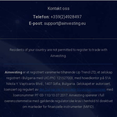
Kontakt oss
Telefon:
+359(2)4928497
E-post:
support@ainvesting.eu
Residents of your country are not permitted to register to trade with
Ainvesting.
Ainvesting
er et registrert varemerke tilhørende Up Trend LTD, et selskap
registrert i Bulgaria med UIC/PIC 121527003, med hovedkontor på 51A
Nikola Y. Vaptsarov Blvd., 1407 Sofia, Bulgaria. Selskapet er autorisert,
lisensiert og regulert av
den bulgarske finansielle tilsynskommisjonen
med
lisensnummer РГ-03-110/13.07.2017. Ainvesting opererer i full
overensstemmelse med gjeldende regulatoriske krav i henhold til direktivet
om markeder for finansielle instrumenter (MiFID).