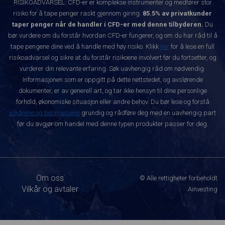
RISIKOADVARSEL: CFD-er er komplekse instrumenter og medfører stor
risiko for å tape penger raskt gjennom giring.
85.5% av privatkunder
taper penger når de handler i CFD-er med denne tilbyderen.
Du
bør vurdere om du forstår hvordan CFD-er fungerer, og om du har råd til å
tape pengene dine ved å handle med høy risiko. Klikk
her
for å lese en full
risikoadvarsel og sikre at du forstår risikoene involvert før du fortsetter, og
vurderer din relevante erfaring. Søk uavhengig råd om nødvendig.
Informasjonen som er oppgitt på dette nettstedet, og avslørende
dokumenter, er av generell art, og tar ikke hensyn til dine personlige
forhold, økonomiske situasjon eller andre behov. Du bør lese og forstå
vilkårene og betingelsene
grundig og rådføre deg med en uavhengig part
før du avgjør om handel med denne typen produkter passer for deg.
Om oss
© Alle rettigheter forbeholdt
Vilkår og avtaler
Ainvesting