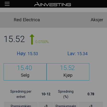
Red Electrica
Aksjer
15.52
0.0700%
Høy:
Lav:
15.53
15.34
15.40
15.52
Selg
Kjøp
Spredning per
Spredning
10-12
0.78
enhet
(%)
Premiumkjøp
-3
Premiumsalg
-3