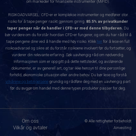
om markeder for finansielle instrumenter (MiFID).
RISIKOADVARSEL: CFD-er er komplekse instrumenter og medfører stor
risiko for å tape penger raskt gjennom giring.
85.5% av privatkunder
taper penger når de handler i CFD-er med denne tilbyderen.
Du
bør vurdere om du forstår hvordan CFD-er fungerer, og om du har råd til å
tape pengene dine ved å handle med høy risiko. Klikk
her
for å lese en full
risikoadvarsel og sikre at du forstår risikoene involvert før du fortsetter, og
vurderer din relevante erfaring. Søk uavhengig råd om nødvendig.
Informasjonen som er oppgitt på dette nettstedet, og avslørende
dokumenter, er av generell art, og tar ikke hensyn til dine personlige
forhold, økonomiske situasjon eller andre behov. Du bør lese og forstå
vilkårene og betingelsene
grundig og rådføre deg med en uavhengig part
før du avgjør om handel med denne typen produkter passer for deg.
Om oss
© Alle rettigheter forbeholdt
Vilkår og avtaler
Ainvesting