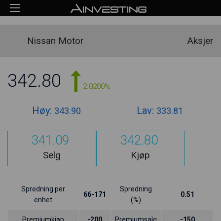
Nissan Motor
Aksjer
342.80
2.0200%
Høy:
Lav:
343.90
333.81
341.09
342.80
Selg
Kjøp
Spredning per
Spredning
66-171
0.51
enhet
(%)
Premiumkjøp
-200
Premiumsalg
-150