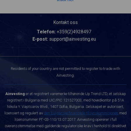
Kontakt oss
Telefon:
+359(2)4928497
E-post:
support@ainvesting.eu
Residents of your country are not permitted to register to trade with
Ainvesting.
Ainvesting
er et registrert varemerke tilhørende Up Trend LTD, et selskap
registrert i Bulgaria med UIC/PIC 121527003, med hovedkontor på 51A
Nikola Y. Vaptsarov Blvd., 1407 Sofia, Bulgaria. Selskapet er autorisert,
lisensiert og regulert av
den bulgarske finansielle tilsynskommisjonen
med
lisensnummer РГ-03-110/13.07.2017. Ainvesting opererer i full
overensstemmelse med gjeldende regulatoriske krav i henhold til direktivet