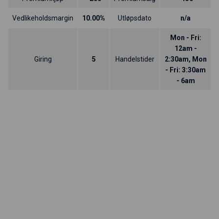
Vedlikeholdsmargin
10.00%
Utløpsdato
n/a
Mon - Fri:
12am -
Giring
5
Handelstider
2:30am, Mon
- Fri: 3:30am
- 6am