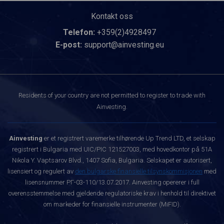
Kontakt oss
Telefon:
+359(2)4928497
E-post:
support@ainvesting.eu
Residents of your country are not permitted to register to trade with
Ainvesting.
Ainvesting
er et registrert varemerke tilhørende Up Trend LTD, et selskap
registrert i Bulgaria med UIC/PIC 121527003, med hovedkontor på 51A
Nikola Y. Vaptsarov Blvd., 1407 Sofia, Bulgaria. Selskapet er autorisert,
lisensiert og regulert av
den bulgarske finansielle tilsynskommisjonen
med
lisensnummer РГ-03-110/13.07.2017. Ainvesting opererer i full
overensstemmelse med gjeldende regulatoriske krav i henhold til direktivet
om markeder for finansielle instrumenter (MiFID).