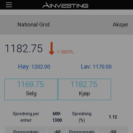
National Grid
Aksjer
1182.75
-1.9800%
Høy:
Lav:
1202.00
1170.00
1169.75
1182.75
Selg
Kjøp
Spredning per
600-
Spredning
1.12
enhet
1300
(%)
Premiumkjøp
-60
Premiumsalg
-50