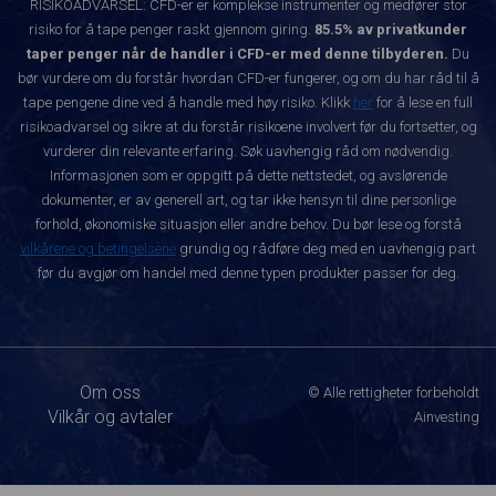
RISIKOADVARSEL: CFD-er er komplekse instrumenter og medfører stor
risiko for å tape penger raskt gjennom giring.
85.5% av privatkunder
taper penger når de handler i CFD-er med denne tilbyderen.
Du
bør vurdere om du forstår hvordan CFD-er fungerer, og om du har råd til å
tape pengene dine ved å handle med høy risiko. Klikk
her
for å lese en full
risikoadvarsel og sikre at du forstår risikoene involvert før du fortsetter, og
vurderer din relevante erfaring. Søk uavhengig råd om nødvendig.
Informasjonen som er oppgitt på dette nettstedet, og avslørende
dokumenter, er av generell art, og tar ikke hensyn til dine personlige
forhold, økonomiske situasjon eller andre behov. Du bør lese og forstå
vilkårene og betingelsene
grundig og rådføre deg med en uavhengig part
før du avgjør om handel med denne typen produkter passer for deg.
Om oss
© Alle rettigheter forbeholdt
Vilkår og avtaler
Ainvesting