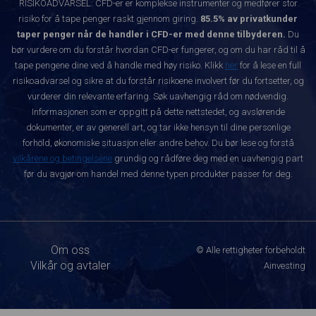
RISIKOADVARSEL: CFD-er er komplekse instrumenter og medfører stor
risiko for å tape penger raskt gjennom giring.
85.5% av privatkunder
taper penger når de handler i CFD-er med denne tilbyderen.
Du
bør vurdere om du forstår hvordan CFD-er fungerer, og om du har råd til å
tape pengene dine ved å handle med høy risiko. Klikk
her
for å lese en full
risikoadvarsel og sikre at du forstår risikoene involvert før du fortsetter, og
vurderer din relevante erfaring. Søk uavhengig råd om nødvendig.
Informasjonen som er oppgitt på dette nettstedet, og avslørende
dokumenter, er av generell art, og tar ikke hensyn til dine personlige
forhold, økonomiske situasjon eller andre behov. Du bør lese og forstå
vilkårene og betingelsene
grundig og rådføre deg med en uavhengig part
før du avgjør om handel med denne typen produkter passer for deg.
Om oss
© Alle rettigheter forbeholdt
Vilkår og avtaler
Ainvesting