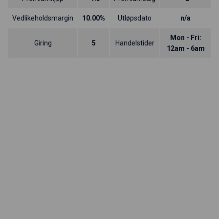
Vedlikeholdsmargin
10.00%
Utløpsdato
n/a
Mon - Fri:
Giring
5
Handelstider
12am - 6am