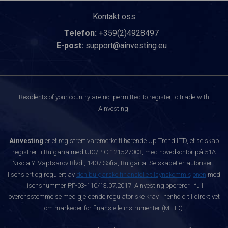
Kontakt oss
Telefon:
+359(2)4928497
E-post:
support@ainvesting.eu
Residents of your country are not permitted to register to trade with
Ainvesting.
Ainvesting
er et registrert varemerke tilhørende Up Trend LTD, et selskap
registrert i Bulgaria med UIC/PIC 121527003, med hovedkontor på 51A
Nikola Y. Vaptsarov Blvd., 1407 Sofia, Bulgaria. Selskapet er autorisert,
lisensiert og regulert av
den bulgarske finansielle tilsynskommisjonen
med
lisensnummer РГ-03-110/13.07.2017. Ainvesting opererer i full
overensstemmelse med gjeldende regulatoriske krav i henhold til direktivet
om markeder for finansielle instrumenter (MiFID).