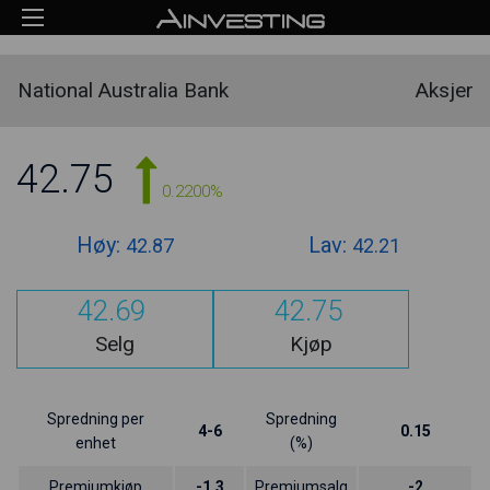
National Australia Bank
Aksjer
42.75
0.2200%
Høy:
Lav:
42.87
42.21
42.69
42.75
Selg
Kjøp
Spredning per
Spredning
4-6
0.15
enhet
(%)
Premiumkjøp
-1.3
Premiumsalg
-2