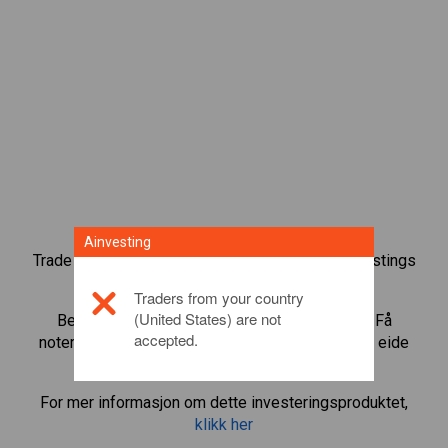
Ainvesting
Trade over 1000 internasjonale aksjer med Ainvestings
tradingplattform for CFD.
Traders from your country
(United States) are not
Begynn å trade CFD-er i
MercadoLibre, Inc.
. Få
accepted.
noteringer i sanntid og motta utbytte som om du eide
aksjen selv.
For mer informasjon om dette investeringsproduktet,
klikk her