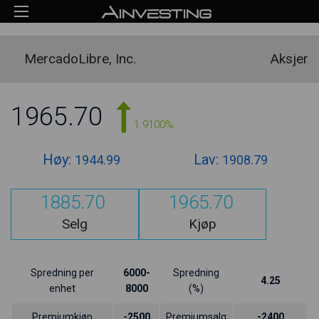
MercadoLibre, Inc.
Aksjer
1965.70
1.9100%
Høy:
Lav:
1944.99
1908.79
1885.70
1965.70
Selg
Kjøp
Spredning per
6000-
Spredning
4.25
enhet
8000
(%)
Premiumkjøp
-2500
Premiumsalg
-2400