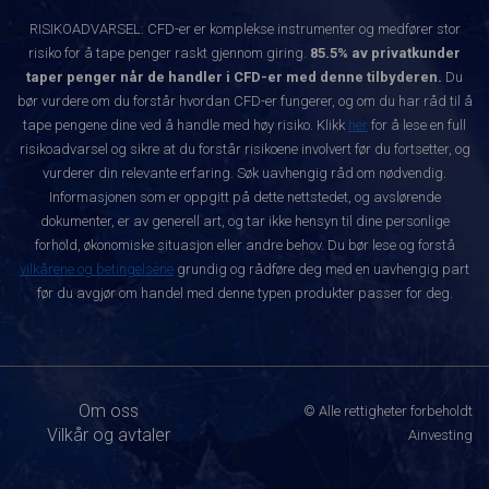
RISIKOADVARSEL: CFD-er er komplekse instrumenter og medfører stor
risiko for å tape penger raskt gjennom giring.
85.5% av privatkunder
taper penger når de handler i CFD-er med denne tilbyderen.
Du
bør vurdere om du forstår hvordan CFD-er fungerer, og om du har råd til å
tape pengene dine ved å handle med høy risiko. Klikk
her
for å lese en full
risikoadvarsel og sikre at du forstår risikoene involvert før du fortsetter, og
vurderer din relevante erfaring. Søk uavhengig råd om nødvendig.
Informasjonen som er oppgitt på dette nettstedet, og avslørende
dokumenter, er av generell art, og tar ikke hensyn til dine personlige
forhold, økonomiske situasjon eller andre behov. Du bør lese og forstå
vilkårene og betingelsene
grundig og rådføre deg med en uavhengig part
før du avgjør om handel med denne typen produkter passer for deg.
Om oss
© Alle rettigheter forbeholdt
Vilkår og avtaler
Ainvesting