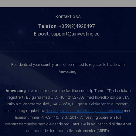
Kontakt oss
Telefon:
+359(2)4928497
E-post:
support@ainvesting.eu
Residents of your country are not permitted to register to trade with
Ainvesting.
Ainvesting
er et registrert varemerke tilhørende Up Trend LTD, et selskap
registrert i Bulgaria med UIC/PIC 121527003, med hovedkontor på 51A
Nikola Y. Vaptsarov Blvd., 1407 Sofia, Bulgaria. Selskapet er autorisert,
lisensiert og regulert av
den bulgarske finansielle tilsynskommisjonen
med
lisensnummer РГ-03-110/13.07.2017. Ainvesting opererer i full
overensstemmelse med gjeldende regulatoriske krav i henhold til direktivet
om markeder for finansielle instrumenter (MiFID).