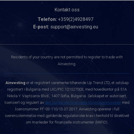
Kontakt oss
Telefon:
+359(2)4928497
E-post:
support@ainvesting.eu
Residents of your country are not permitted to register to trade with
Ainvesting.
Ainvesting
er et registrert varemerke tilhørende Up Trend LTD, et selskap
registrert i Bulgaria med UIC/PIC 121527003, med hovedkontor på 51A
Nikola Y. Vaptsarov Blvd., 1407 Sofia, Bulgaria. Selskapet er autorisert,
lisensiert og regulert av
den bulgarske finansielle tilsynskommisjonen
med
lisensnummer РГ-03-110/13.07.2017. Ainvesting opererer i full
overensstemmelse med gjeldende regulatoriske krav i henhold til direktivet
om markeder for finansielle instrumenter (MiFID).