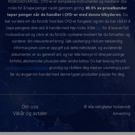
RISIKOADVARSEL: CFD-er er komplekse instrumenter og medfører stor
risiko for å tape penger raskt gjennom giring.
85.5% av privatkunder
taper penger når de handler i CFD-er med denne tilbyderen.
Du
bør vurdere om du forstår hvordan CFD-er fungerer, og om du har råd til å
tape pengene dine ved å handle med høy risiko. Klikk
her
for å lese en full
risikoadvarsel og sikre at du forstår risikoene involvert før du fortsetter, og
vurderer din relevante erfaring. Søk uavhengig råd om nødvendig.
Informasjonen som er oppgitt på dette nettstedet, og avslørende
dokumenter, er av generell art, og tar ikke hensyn til dine personlige
forhold, økonomiske situasjon eller andre behov. Du bør lese og forstå
vilkårene og betingelsene
grundig og rådføre deg med en uavhengig part
før du avgjør om handel med denne typen produkter passer for deg.
Om oss
© Alle rettigheter forbeholdt
Vilkår og avtaler
Ainvesting