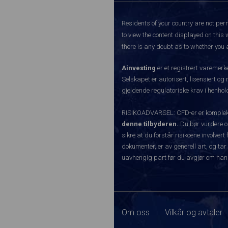
Residents of your country are not perm
to view the content displayed on this 
there is any doubt as to whether you a
Ainvesting
er et registrert varemer
Selskapet er autorisert, lisensiert og
gjeldende regulatoriske krav i henhold
RISIKOADVARSEL: CFD-er er komplekse
denne tilbyderen.
Du bør vurdere o
sikre at du forstår risikoene involve
dokumenter, er av generell art, og tar
uavhengig part før du avgjør om han
Om oss
Vilkår og avtaler