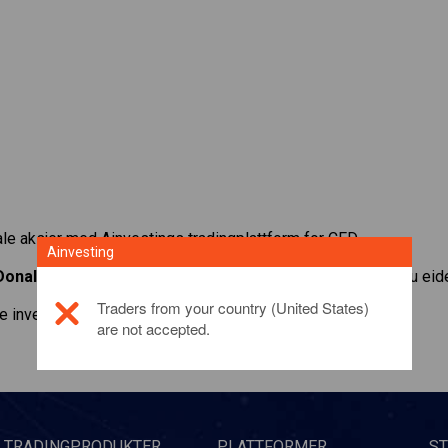
le aksjer med Ainvestings tradingplattform for CFD.
Ainvesting
onalds
. Få noteringer i sanntid og motta utbytte som om du eid
Traders from your country (United States)
e investeringsproduktet,
klikk her
are not accepted.
TRADINGPRODUKTER
PLATTFORMER
S