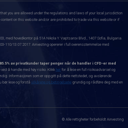
that you are allowed under the regulations and laws of your local jurisdiction
content on this website and/or are prohibited to trade via this website or if
003, med hovedkontor på 51A Nikola Y. Vaptsarov Blvd., 1407 Sofia, Bulgaria.
-110/13.07.2017. Ainvesting opererer i full overensstemmelse med
85.5% av privatkunder taper penger når de handler i CFD-er med
ved å handle med høy risiko. Klikk
her
for å lese en full risikoadvarsel og
vendig. Informasjonen som er oppgitt på dette nettstedet, og avslørende
Du bør lese og forstå
vilkårene og betingelsene
grundig og rådføre deg med en
© Alle rettigheter forbeholdt Ainvesting