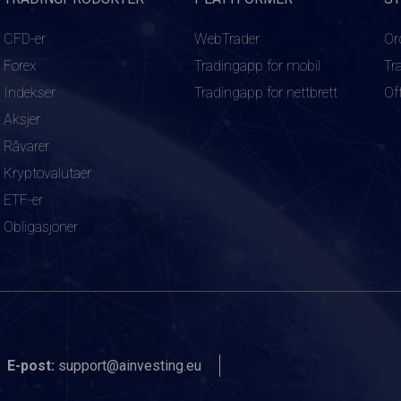
CFD-er
WebTrader
Or
Forex
Tradingapp for mobil
Tr
Indekser
Tradingapp for nettbrett
Of
Aksjer
Råvarer
Kryptovalutaer
ETF-er
Obligasjoner
E-post:
support@ainvesting.eu