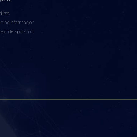
dliste
adinginformasjon
te stilte spørsmål