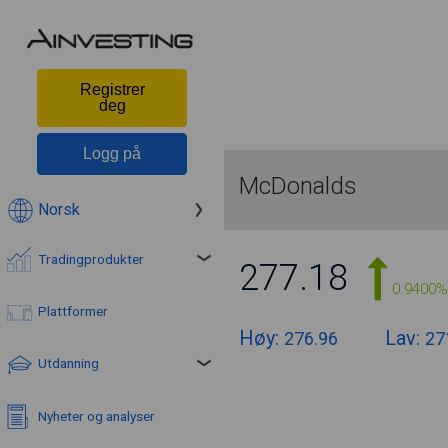
Registrer
deg
Logg på
McDonalds
Norsk
Tradingprodukter
277.18
0.9400%
Plattformer
Høy:
Lav:
276.96
27
Utdanning
Nyheter og analyser