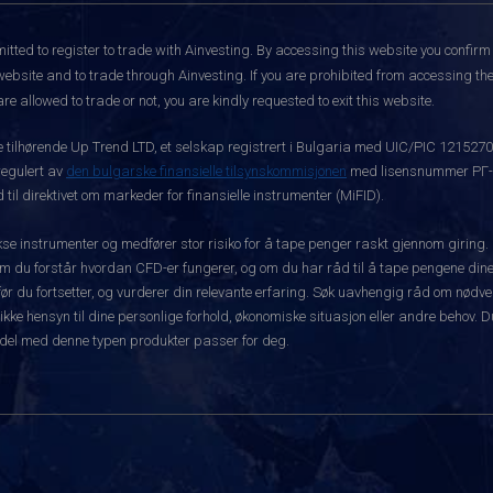
itted to register to trade with Ainvesting.
By accessing this website you confirm 
website and to trade through Ainvesting. If you are prohibited from accessing the 
re allowed to trade or not, you are kindly requested to exit this website.
ke tilhørende Up Trend LTD, et selskap registrert i Bulgaria med UIC/PIC 121527
 regulert av
den bulgarske finansielle tilsynskommisjonen
med lisensnummer РГ-03
 til direktivet om markeder for finansielle instrumenter (MiFID).
 instrumenter og medfører stor risiko for å tape penger raskt gjennom giring.
m du forstår hvordan CFD-er fungerer, og om du har råd til å tape pengene dine 
rt før du fortsetter, og vurderer din relevante erfaring. Søk uavhengig råd om nød
 ikke hensyn til dine personlige forhold, økonomiske situasjon eller andre behov. 
del med denne typen produkter passer for deg.