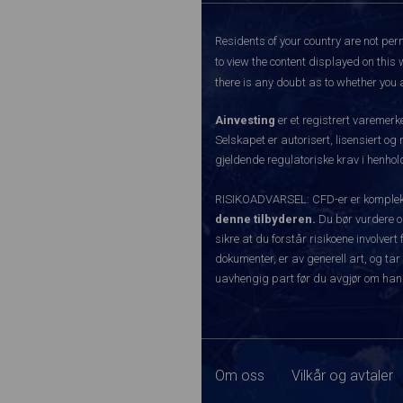
Residents of your country are not perm
to view the content displayed on this 
there is any doubt as to whether you a
Ainvesting
er et registrert varemer
Selskapet er autorisert, lisensiert og
gjeldende regulatoriske krav i henhold
RISIKOADVARSEL: CFD-er er komplekse
denne tilbyderen.
Du bør vurdere o
sikre at du forstår risikoene involve
dokumenter, er av generell art, og tar
uavhengig part før du avgjør om han
Om oss
Vilkår og avtaler