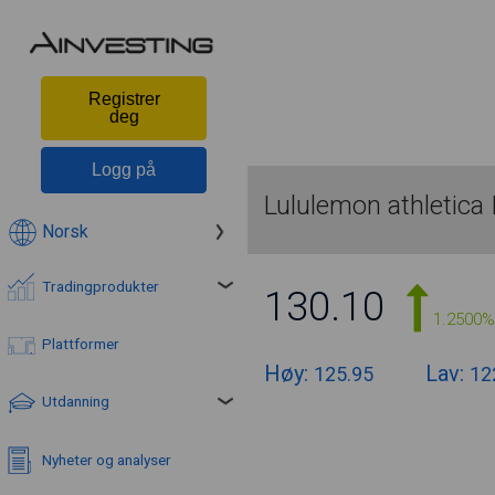
Registrer
deg
Logg på
Lululemon athletica 
Norsk
Tradingprodukter
130.10
1.2500%
Plattformer
Høy:
Lav:
125.95
12
Utdanning
Nyheter og analyser