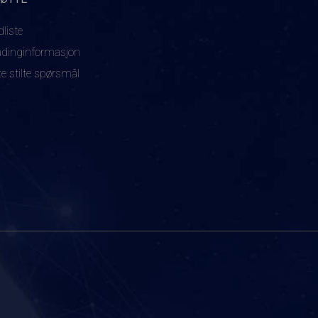
dliste
adinginformasjon
te stilte spørsmål