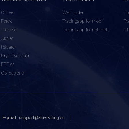
CFD-er
WebTrader
Or
Forex
Tradingapp for mobil
Tr
Indekser
Tradingapp for nettbrett
Of
Aksjer
Råvarer
Kryptovalutaer
ETF-er
Obligasjoner
E-post:
support@ainvesting.eu