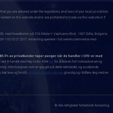
that you are allowed under the regulations and laws of your local jurisdiction
content on this website and/or are prohibited to trade via this website or if
003, med hovedkontor på 51A Nikola Y. Vaptsarov Blvd., 1407 Sofia, Bulgaria.
-110/13.07.2017. Ainvesting opererer i full overensstemmelse med
85.5% av privatkunder taper penger når de handler i CFD-er med
ved å handle med høy risiko. Klikk
her
for å lese en full risikoadvarsel og
vendig. Informasjonen som er oppgitt på dette nettstedet, og avslørende
Du bør lese og forstå
vilkårene og betingelsene
grundig og rådføre deg med en
© Alle rettigheter forbeholdt Ainvesting