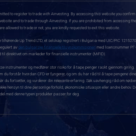
itted to register to trade with Ainvesting.
By accessing this website you confirm 
website and to trade through Ainvesting. If you are prohibited from accessing the 
re allowed to trade or not, you are kindly requested to exit this website.
ke tilhørende Up Trend LTD, et selskap registrert i Bulgaria med UIC/PIC 121527
 regulert av
den bulgarske finansielle tilsynskommisjonen
med lisensnummer РГ-03
 til direktivet om markeder for finansielle instrumenter (MiFID).
 instrumenter og medfører stor risiko for å tape penger raskt gjennom giring.
m du forstår hvordan CFD-er fungerer, og om du har råd til å tape pengene dine 
rt før du fortsetter, og vurderer din relevante erfaring. Søk uavhengig råd om nød
 ikke hensyn til dine personlige forhold, økonomiske situasjon eller andre behov. 
del med denne typen produkter passer for deg.