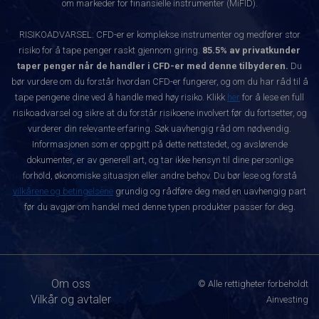
om markeder for finansielle instrumenter (MiFID).
RISIKOADVARSEL: CFD-er er komplekse instrumenter og medfører stor
risiko for å tape penger raskt gjennom giring.
85.5% av privatkunder
taper penger når de handler i CFD-er med denne tilbyderen.
Du
bør vurdere om du forstår hvordan CFD-er fungerer, og om du har råd til å
tape pengene dine ved å handle med høy risiko. Klikk
her
for å lese en full
risikoadvarsel og sikre at du forstår risikoene involvert før du fortsetter, og
vurderer din relevante erfaring. Søk uavhengig råd om nødvendig.
Informasjonen som er oppgitt på dette nettstedet, og avslørende
dokumenter, er av generell art, og tar ikke hensyn til dine personlige
forhold, økonomiske situasjon eller andre behov. Du bør lese og forstå
vilkårene og betingelsene
grundig og rådføre deg med en uavhengig part
før du avgjør om handel med denne typen produkter passer for deg.
Om oss
© Alle rettigheter forbeholdt
Vilkår og avtaler
Ainvesting