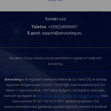
Kontakt oss
Telefon:
+359(2)4928497
E-post:
support@ainvesting.eu
Residents of your country are not permitted to register to trade with
Ainvesting.
Ainvesting
er et registrert varemerke tilhørende Up Trend LTD, et selskap
registrert i Bulgaria med UIC/PIC 121527003, med hovedkontor på 51A
Nikola Y. Vaptsarov Blvd., 1407 Sofia, Bulgaria. Selskapet er autorisert,
lisensiert og regulert av
den bulgarske finansielle tilsynskommisjonen
med
lisensnummer РГ-03-110/13.07.2017. Ainvesting opererer i full
overensstemmelse med gjeldende regulatoriske krav i henhold til direktivet