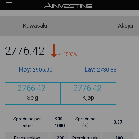
Kawasaki
Aksjer
2776.42
-4.1500%
Høy:
Lav:
2905.00
2730.83
2766.42
2776.42
Selg
Kjøp
Spredning per
900-
Spredning
0.37
enhet
1000
(%)
Premiumkjøp
-200
Premiumsalg
-200