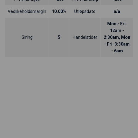
Vedlikeholdsmargin
10.00%
Utløpsdato
n/a
Mon - Fri:
12am -
Giring
5
Handelstider
2:30am, Mon
- Fri: 3:30am
- 6am