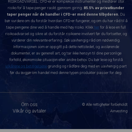
RISIKOADVARSEL: CFD-er er komplekse instrumenter og medfører stor
risiko for å tape penger raskt gjennom giring.
85.5% av privatkunder
taper penger når de handler i CFD-er med denne tilbyderen.
Du
bør vurdere om du forstår hvordan CFD-er fungerer, og om du har råd til å
tape pengene dine ved å handle med høy risiko. Klikk
her
for å lese en full
risikoadvarsel og sikre at du forstår risikoene involvert før du fortsetter, og
vurderer din relevante erfaring. Søk uavhengig råd om nødvendig.
Informasjonen som er oppgitt på dette nettstedet, og avslørende
dokumenter, er av generell art, og tar ikke hensyn til dine personlige
forhold, økonomiske situasjon eller andre behov. Du bør lese og forstå
vilkårene og betingelsene
grundig og rådføre deg med en uavhengig part
før du avgjør om handel med denne typen produkter passer for deg.
Om oss
© Alle rettigheter forbeholdt
Vilkår og avtaler
Ainvesting