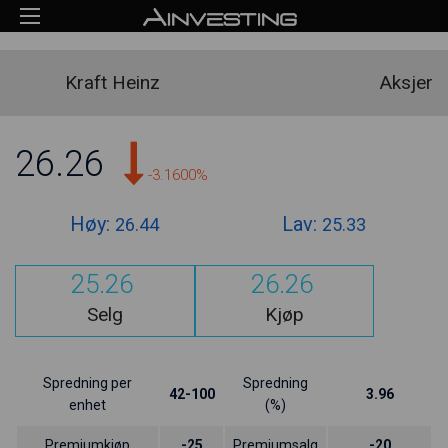
Kraft Heinz
Aksjer
26.26
-3.1600%
Høy:
Lav:
26.44
25.33
25.26
26.26
Selg
Kjøp
Spredning per
Spredning
42-100
3.96
enhet
(%)
Premiumkjøp
-25
Premiumsalg
-20