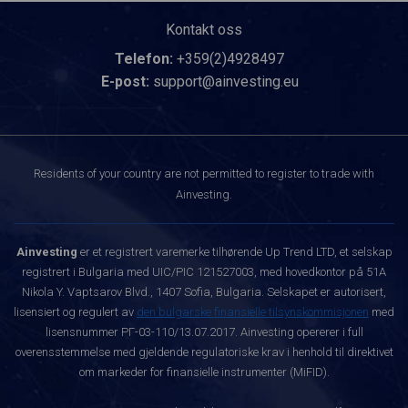
Kontakt oss
Telefon:
+359(2)4928497
E-post:
support@ainvesting.eu
Residents of your country are not permitted to register to trade with
Ainvesting.
Ainvesting
er et registrert varemerke tilhørende Up Trend LTD, et selskap
registrert i Bulgaria med UIC/PIC 121527003, med hovedkontor på 51A
Nikola Y. Vaptsarov Blvd., 1407 Sofia, Bulgaria. Selskapet er autorisert,
lisensiert og regulert av
den bulgarske finansielle tilsynskommisjonen
med
lisensnummer РГ-03-110/13.07.2017. Ainvesting opererer i full
overensstemmelse med gjeldende regulatoriske krav i henhold til direktivet
om markeder for finansielle instrumenter (MiFID).