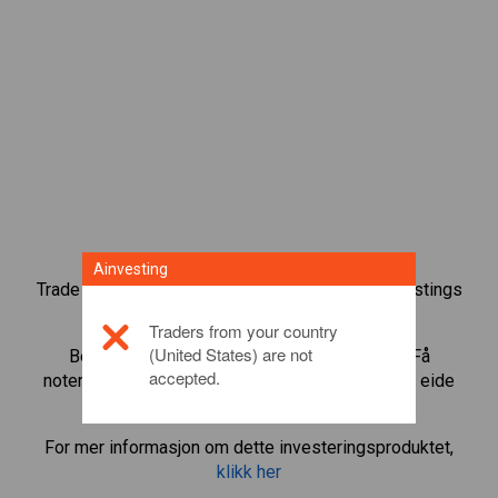
Ainvesting
Trade over 1000 internasjonale aksjer med Ainvestings
tradingplattform for CFD.
Traders from your country
(United States) are not
Begynn å trade CFD-er i
Johnson Matthey
. Få
accepted.
noteringer i sanntid og motta utbytte som om du eide
aksjen selv.
For mer informasjon om dette investeringsproduktet,
klikk her