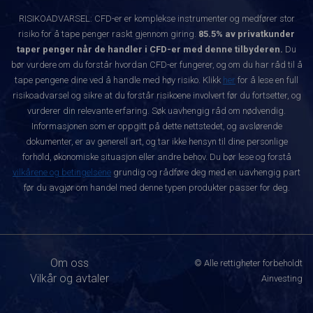
RISIKOADVARSEL: CFD-er er komplekse instrumenter og medfører stor
risiko for å tape penger raskt gjennom giring.
85.5% av privatkunder
taper penger når de handler i CFD-er med denne tilbyderen.
Du
bør vurdere om du forstår hvordan CFD-er fungerer, og om du har råd til å
tape pengene dine ved å handle med høy risiko. Klikk
her
for å lese en full
risikoadvarsel og sikre at du forstår risikoene involvert før du fortsetter, og
vurderer din relevante erfaring. Søk uavhengig råd om nødvendig.
Informasjonen som er oppgitt på dette nettstedet, og avslørende
dokumenter, er av generell art, og tar ikke hensyn til dine personlige
forhold, økonomiske situasjon eller andre behov. Du bør lese og forstå
vilkårene og betingelsene
grundig og rådføre deg med en uavhengig part
før du avgjør om handel med denne typen produkter passer for deg.
Om oss
© Alle rettigheter forbeholdt
Vilkår og avtaler
Ainvesting