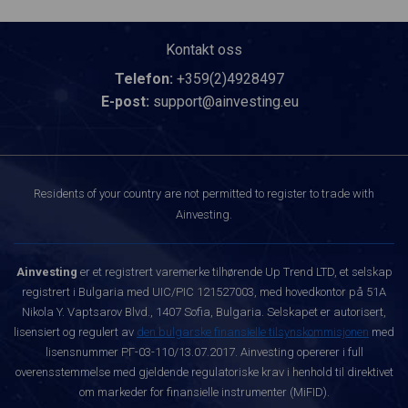
Kontakt oss
Telefon:
+359(2)4928497
E-post:
support@ainvesting.eu
Residents of your country are not permitted to register to trade with
Ainvesting.
Ainvesting
er et registrert varemerke tilhørende Up Trend LTD, et selskap
registrert i Bulgaria med UIC/PIC 121527003, med hovedkontor på 51A
Nikola Y. Vaptsarov Blvd., 1407 Sofia, Bulgaria. Selskapet er autorisert,
lisensiert og regulert av
den bulgarske finansielle tilsynskommisjonen
med
lisensnummer РГ-03-110/13.07.2017. Ainvesting opererer i full
overensstemmelse med gjeldende regulatoriske krav i henhold til direktivet
om markeder for finansielle instrumenter (MiFID).