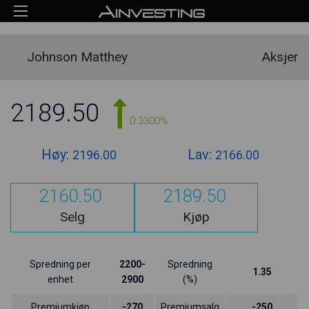
Johnson Matthey
Aksjer
2189.50
0.3300%
Høy:
Lav:
2196.00
2166.00
2160.50
2189.50
Selg
Kjøp
Spredning per
2200-
Spredning
1.35
enhet
2900
(%)
Premiumkjøp
-270
Premiumsalg
-250